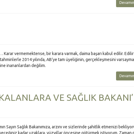
Devamın
 Karar vermemektense, bir karara varmak, daima başarı kabul edilir. Edili
i tahminlerle 2014 yılında, AB’ye tam üyeliğinin, gerçekleşmesini varsaymak
ne inananlardan değilim.
Devamın
E KALANLARA VE SAĞLIK BAKANI
ımın Sayın Sağlık Bakanımıza, arzını ve sizlerinde şahitlik etmenizi bekliyo
yeceğiniz kadar uzaklara, yüzyıllar öncesine götürmek istiyorum. Zaman d