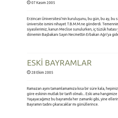
07 Kasım 2005
Erzincan Üniversitesi’nin kuruluşunu, bu gün, bu ay, bu
üniversite ismini nihayet T.B.M.M.ne gönderdi. Temenni
siyasilerimiz, kanun Meclise sunulurken, iç tüzük hatası 
dönemin Başbakanı Sayın Necmettin Erbakan Ağrı’ya gid
ESKİ BAYRAMLAR
28 Ekim 2005
Ramazan ayını tamamlamamıza kısa bir süre kala, hepinize 
göre eskinin mutlak bir tarifi olmalı... Eski ama hangimi
Yaşayacağımız bu bayramda her zamanki gibi, yine ellerind
Bayramın tadını çıkaracaklar mı gönüllerince.