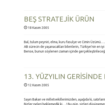
BEŞ STRATEJİK ÜRÜN
18 Kasım 2005
Bal, tulum peyniri, elma, kuru fasulye ve Cimin Üzümü……
AB sürecin de yaşanacakları bilenlerin, Türkiye’nin en iy
Bense, bunun söylenen zaman içinde gerçekleştirileceği
13. YÜZYILIN GERİSİND
12 Kasım 2005
Sayın Bakan ve milletvekillerimizden, aşağıda ki, satırlar
Bizler neleri beklemedik ki….! Bu gün, sizleri düşüneme