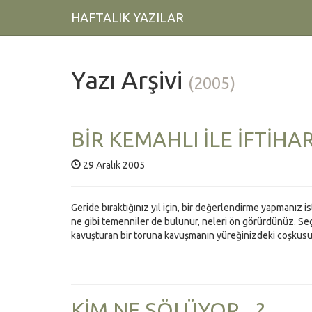
HAFTALIK YAZILAR
Yazı Arşivi
(2005)
BİR KEMAHLI İLE İFTİHA
29 Aralık 2005
Geride bıraktığınız yıl için, bir değerlendirme yapmanız is
ne gibi temenniler de bulunur, neleri ön görürdünüz. Seçt
kavuşturan bir toruna kavuşmanın yüreğinizdeki coşkusun
KİM NE SÖLÜYOR...?