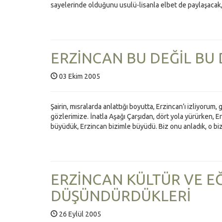
sayelerinde olduğunu usulü-lisanla elbet de paylaşaca
ERZİNCAN BU DEĞİL BU 
03 Ekim 2005
Şairin, mısralarda anlattığı boyutta, Erzincan’ı izliyorum
gözlerimize. İnatla Aşağı Çarşıdan, dört yola yürürken, E
büyüdük, Erzincan bizimle büyüdü. Biz onu anladık, o biz
ERZİNCAN KÜLTÜR VE EĞ
DÜŞÜNDÜRDÜKLERİ
26 Eylül 2005