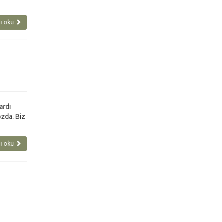
ı oku
ardı
ozda. Biz
ı oku