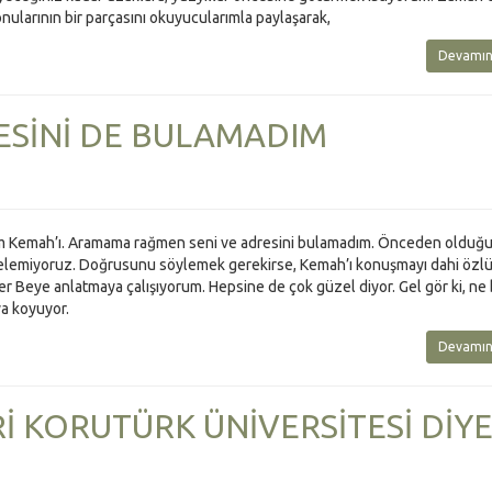
konularının bir parçasını okuyucularımla paylaşarak,
Devamın
ESİNİ DE BULAMADIM
m Kemah’ı. Aramama rağmen seni ve adresini bulamadım. Önceden olduğu 
 gelemiyoruz. Doğrusunu söylemek gerekirse, Kemah’ı konuşmayı dahi özl
 Beye anlatmaya çalışıyorum. Hepsine de çok güzel diyor. Gel gör ki, ne
ya koyuyor.
Devamın
İ KORUTÜRK ÜNİVERSİTESİ DİY