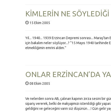
KİMLERİN NE SÖYLEDİĞİ 
15 Ekim 2005
Yıl... 1940... 1939 Erzincan Depremi sonrası... Maraş’tan 
için bakalım neler söylüyor...? ‘’15 Mayıs 1940 tarihind
etmekliğimin emrini aldım.’’
ONLAR ERZİNCAN’DA YA
08 Ekim 2005
Ve nelerden sonra AB, çalınan kapının zırza sesini bir gün
sipariş vererek, belki de makyajımızı istenildiği gibi yapa
geldiğini ve geleceğini varın siz düşünün…! Gün gelir yaş