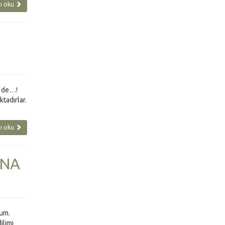
ı oku
r de…!
tadırlar.
ı oku
’NA
rum.
ilimi