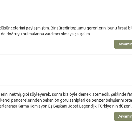
le düşüncelerimi paylaşmıştım. Bir süredir toplumu gerenlerin, bunu fırsat b
e de doğruyu bulmalarına yardımcı olmaya çalışalım.
Devamın
lerini netmiş gibi söyleyerek, sonra biz öyle demek istemedik, şeklinde far
de kendi pencerelerinden bakan ön görü sahipleri de benzer bakışlarını ort
rlerarası Karma Komisyon Eş Başkanı Joost Lagendijk Türkiye’nin düzenl
Devamın