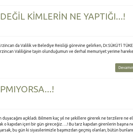
DEĞİL KİMLERİN NE YAPTIĞI...!
Erzincan da Valilik ve Belediye Reisliği görevine gelirken, Dr.SÜKÜTİ TÜKEL
e Erzincan Valiliğine tayin olunduğumun ve derhal memuriyet yerime harek
Devamın
PMIYORSA...!
 duyacağını açıkladı. Bilmem kaç yıl ne şekillere girerek ne terzilere ne e
rak o kapıdan içeri bir gün gireceğiz….! Bu tarz kapıdan girenlerin başına n
arsak, bu gün ki siyasilerimizle başımızdan geçmiş olanları, bütün bunları