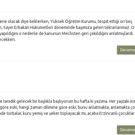
 sene olacak diye beklerken, Yüksek Öğretim Kurumu, tespit ettiği on beş
m, Sayın Erbakan Hükümetleri döneminde başımıza gelen tekrarlanmaz. O 
yapıldığını o nedenle de kanunun Meclisten geri çekildiğini anlatmışlardı.
ecekken.
Devamın
tanıdık gelecek bir başlıkla başlıyorum bu hafta ki yazıma. Her yaştaki i
ze göre eski, hangi zaman dilimine göre eski, bunu anlatmakta, anlamakta ço
e torbalar, kuru yemiş ve şeker toplayacak mı, acaba Erzincanlı çocuklar..
Devamın