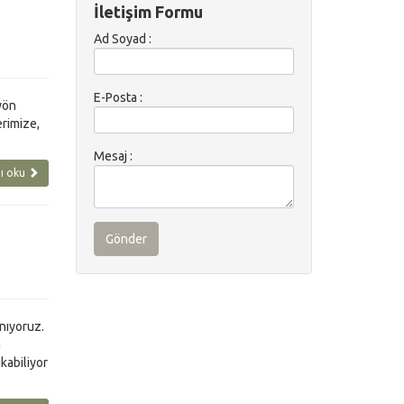
İletişim Formu
Ad Soyad :
E-Posta :
yön
erimize,
Mesaj :
ı oku
Gönder
anıyoruz.
n
kabiliyor