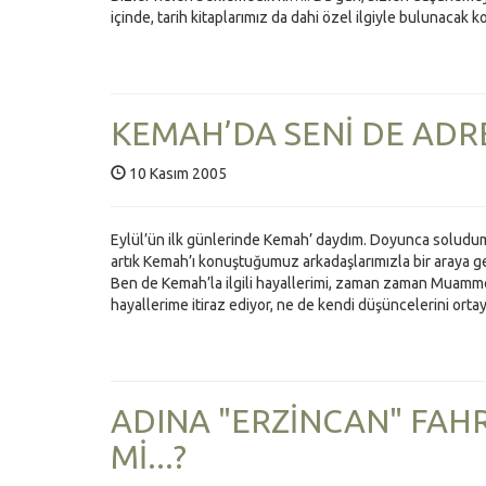
içinde, tarih kitaplarımız da dahi özel ilgiyle bulunacak 
KEMAH’DA SENİ DE ADR
10 Kasım 2005
Eylül’ün ilk günlerinde Kemah’ daydım. Doyunca soludu
artık Kemah’ı konuştuğumuz arkadaşlarımızla bir araya
Ben de Kemah’la ilgili hayallerimi, zaman zaman Muammer
hayallerime itiraz ediyor, ne de kendi düşüncelerini orta
ADINA "ERZİNCAN" FAHR
Mİ...?