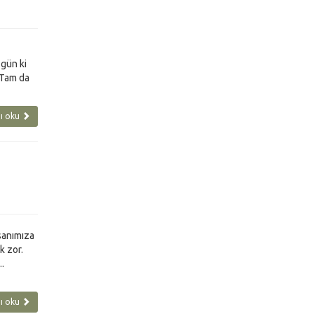
gün ki
 Tam da
ı oku
nsanımıza
k zor.
.
ı oku