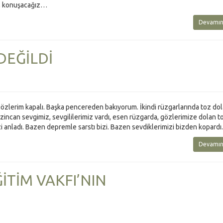
k, konuşacağız…
Devamın
DEĞİLDİ
, gözlerim kapalı. Başka pencereden bakıyorum. İkindi rüzgarlarında toz dol
rzincan sevgimiz, sevgililerimiz vardı, esen rüzgarda, gözlerimize dolan t
i anladı. Bazen depremle sarstı bizi. Bazen sevdiklerimizi bizden kopardı.
Devamın
İTİM VAKFI’NIN