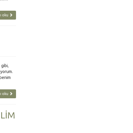
ı oku
gibi,
üyorum.
 benim
ı oku
ELİM