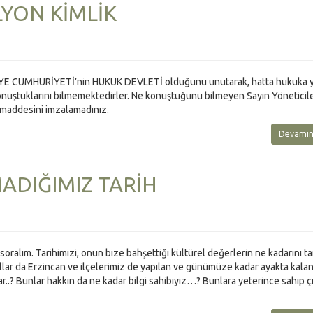
LYON KİMLİK
ÜRKİYE CUMHURİYETİ’nin HUKUK DEVLETİ olduğunu unutarak, hatta hukuka 
konuştuklarını bilmemektedirler. Ne konuştuğunu bilmeyen Sayın Yöneticil
 maddesini imzalamadınız.
Devamın
ADIĞIMIZ TARİH
ralım. Tarihimizi, onun bize bahşettiği kültürel değerlerin ne kadarını t
ıllar da Erzincan ve ilçelerimiz de yapılan ve günümüze kadar ayakta kala
..? Bunlar hakkın da ne kadar bilgi sahibiyiz…? Bunlara yeterince sahip çı