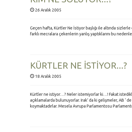
26 Aralık 2005
Geçen hafta, Kürtler Ne İstiyor başlığı ile altında sizler
farklı mecralara çekenlerin yanlış yaptıklarını bu nedenl
KÜRTLER NE İSTİYOR...?
18 Aralık 2005
Kürtler ne istiyor…? Neler istemiyorlar ki…! Fakat istedik
açıklamalarda bulunuyorlar. Irak’ da ki gelişmeler, AB ‘ 
koymaktadırlar. Mesela Avrupa Parlamentosu Parlamente