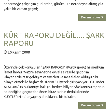
becermeğe çalıştığım günlerden, günümüze neredeyse altmış yıla
yakın bir zaman geçmiş.
Devamını oku
KÜRT RAPORU DEĞİL.... ŞARK
RAPORU
20 Kasım 2008
Üzerinde çok konuşulan ‘’ŞARK RAPORU’’ (Kürt Raporu) na merhum
İsmet İnönü ‘’Vazife seyahatine evvela sırası ile geçtiğim
vilayetlerde rast geldiğim vaziyetleri ve meseleleri olduğu gibi
hikaye etmek ile başlamak isterim.’’ Diyerek giriş yapıyor. Ulu Önder
ATATÜRK’ÜN bu konuya bakışını herkes biliyor. Söz konusu raporun
ne dediğine geçmeden önce, biraz tarihin derinliklerinde
KÜRTLERİN neler yapmış olduklarına bir bakalım.
Devamını oku