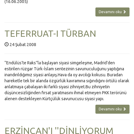
(16.06.2005)
Devamını oku
TEFERRUAT-I TÜRBAN
24 Şubat 2008
‘’Endülüs’te Raks’’la başlayan siyasi simgeleşme, Madrid’den
estirilen rüzgar Türk-İslam sentezinin savunuculuğunu yaptığına
inandırıldığımız siyasi anlayış.Hava da oy avcılığı kokusu. Buradan
hareketle tek bir alanda özgürlük kavramına sığındığını örtülü olarak
anlatmaya çabalayan iki farklı siyasi zihniyet.Bu zihniyetin
düşüncesizliğinden fırsat yaratmasını ihmal etmeyen PKK terörünü
alenen destekleyen Kürtçülük savunucusu siyasi yapı.
Devamını oku
ERZİNCAN'I ''DİNLİYORUM