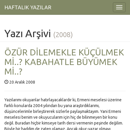
HAFTALIK YAZILAR
Toggl
Navig
Yazı Arşivi
(2008)
ÖZÜR DİLEMEKLE KÜÇÜLMEK
Mİ..? KABAHATLE BÜYÜMEK
Mİ..?
20 Aralık 2008
Yazılarımı okuyanlar hatırlayacaklardır ki, Ermeni meselesi üzerine
farklı konularda 2004 yılından bu yana araştırdıklarımı,
düşüncelerimle birleştirerek sizlerle paylaşmaktayım. Yani Ermeni
meselesi benim ve okuyucularım için hiç de bilinmeyen bir konu
değil. Buradan hiçbir kimseye tarih dersi vermenin peşinde değilim.
Böyle bir haddim de zaten olamaz. Ancak okur-yazar olmayı