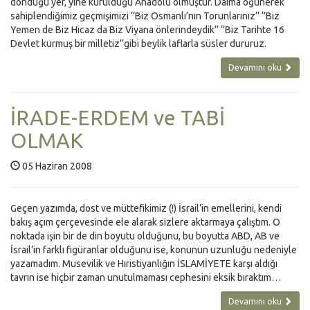
döndüğü yer, yine kurulduğu Anadolu olmuştur. Daima öğünerek
sahiplendiğimiz geçmişimizi ‘’Biz Osmanlı’nın Torunlarınız’’ ‘’Biz
Yemen de Biz Hicaz da Biz Viyana önlerindeydik’’ ‘’Biz Tarihte 16
Devlet kurmuş bir milletiz’’gibi beylik laflarla süsler dururuz.
Devamını oku
İRADE-ERDEM ve TABİ
OLMAK
05 Haziran 2008
Geçen yazımda, dost ve müttefikimiz (!) İsrail’in emellerini, kendi
bakış açım çerçevesinde ele alarak sizlere aktarmaya çalıştım. O
noktada işin bir de din boyutu olduğunu, bu boyutta ABD, AB ve
İsrail’in farklı figüranlar olduğunu ise, konunun uzunluğu nedeniyle
yazamadım. Musevilik ve Hıristiyanlığın İSLAMİYETE karşı aldığı
tavrın ise hiçbir zaman unutulmaması cephesini eksik bıraktım…
Devamını oku