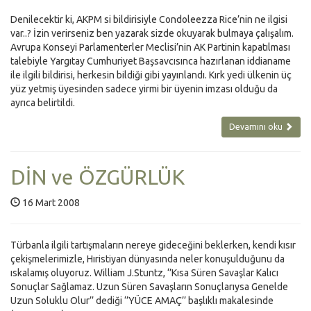
Denilecektir ki, AKPM si bildirisiyle Condoleezza Rice’nin ne ilgisi
var..? İzin verirseniz ben yazarak sizde okuyarak bulmaya çalışalım.
Avrupa Konseyi Parlamenterler Meclisi’nin AK Partinin kapatılması
talebiyle Yargıtay Cumhuriyet Başsavcısınca hazırlanan iddianame
ile ilgili bildirisi, herkesin bildiği gibi yayınlandı. Kırk yedi ülkenin üç
yüz yetmiş üyesinden sadece yirmi bir üyenin imzası olduğu da
ayrıca belirtildi.
Devamını oku
DİN ve ÖZGÜRLÜK
16 Mart 2008
Türbanla ilgili tartışmaların nereye gideceğini beklerken, kendi kısır
çekişmelerimizle, Hıristiyan dünyasında neler konuşulduğunu da
ıskalamış oluyoruz. William J.Stuntz, ‘’Kısa Süren Savaşlar Kalıcı
Sonuçlar Sağlamaz. Uzun Süren Savaşların Sonuçlarıysa Genelde
Uzun Soluklu Olur’’ dediği ‘’YÜCE AMAÇ’’ başlıklı makalesinde