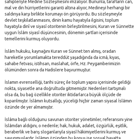
sahipleriyle Medine Sözleşmesini imzalıyor. Bununla, tarafların can,
mal ve din hürriyetlerini garanti altına alıyor, Medineyi herhangi bir
saldırıya karşı birlikte korumayı ön görüyordu. Bu sözleşmeyle
devlet teşkilatlanmasını, dinin kamu hayatıyla ilgisini, toplum
hayatıyla dinî ve siyasî otoritenin birleştirilmesini, Kuran ve Sünnette
uygun İslâm siyasî düşüncesinin, dönemin şartları içerisinde
temellerini kurmuş oluyordu.
İslâm hukuku, kaynağını Kuran ve Sünnet ten almış, oradan
hareketle yorumlamakta tereddüt yaşadığında da icmâ, kıyas,
sahabe fetvası, istihsan, maslahat, örfe, Hz. Peygamberimizin
ölümünden sonra da Hadislere başvurmuştur.
İslamın evrenselliği, tarihi süreç ile toplum yapısı içerisinde geldiği
nokta, siyasetle ana doğrultuda gitmemiştir. Nedenleri tartışmalı
olsa da, bu bağ özellikle otoriter iktidarlarca büyük ölçüde de
koparılmıştır. İslâmın kutsallığı, yüceliği hiçbir zaman siyasal İslâmın
özünde de yer almamıştır.
İslâma bağlı olduğunu savunan otoriter yönetimler, referansını yine
İslâmdan aldığını, o nedenle; hak, hukuk, adalet, özgürlük, eşitlik,
beraberlik ve barış sloganlarıyla siyasî hâkimiyetlerini kurmuş ve
savunmuşlardır. İslâmın özünden bu kopuş ise sosyal hayatta