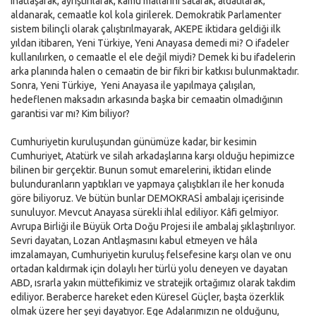
inatlaşarak, ayrıştırılarak, kamu mallarını satarak, aldatılarak,
aldanarak, cemaatle kol kola girilerek. Demokratik Parlamenter
sistem bilinçli olarak çalıştırılmayarak, AKEPE iktidara geldiği ilk
yıldan itibaren, Yeni Türkiye, Yeni Anayasa demedi mi? O ifadeler
kullanılırken, o cemaatle el ele değil miydi? Demek ki bu ifadelerin
arka planında halen o cemaatin de bir fikri bir katkısı bulunmaktadır.
Sonra, Yeni Türkiye,  Yeni Anayasa ile yapılmaya çalışılan,
hedeflenen maksadın arkasında başka bir cemaatin olmadığının
garantisi var mı? Kim biliyor?
Cumhuriyetin kuruluşundan günümüze kadar, bir kesimin
Cumhuriyet, Atatürk ve silah arkadaşlarına karşı olduğu hepimizce
bilinen bir gerçektir. Bunun somut emarelerini, iktidarı elinde
bulunduranların yaptıkları ve yapmaya çalıştıkları ile her konuda
göre biliyoruz. Ve bütün bunlar DEMOKRASİ ambalajı içerisinde
sunuluyor. Mevcut Anayasa sürekli ihlal ediliyor. Kâfi gelmiyor.
Avrupa Birliği ile Büyük Orta Doğu Projesi ile ambalaj şıklaştırılıyor.
Sevri dayatan, Lozan Antlaşmasını kabul etmeyen ve hâla
imzalamayan, Cumhuriyetin kuruluş felsefesine karşı olan ve onu
ortadan kaldırmak için dolaylı her türlü yolu deneyen ve dayatan
ABD, ısrarla yakın müttefikimiz ve stratejik ortağımız olarak takdim
ediliyor. Beraberce hareket eden Küresel Güçler, başta özerklik
olmak üzere her şeyi dayatıyor. Ege Adalarımızın ne olduğunu,