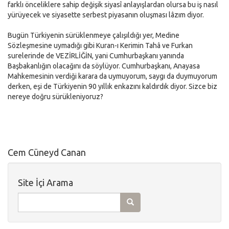
farklı önceliklere sahip değişik siyasî anlayışlardan olursa bu iş nasıl
yürüyecek ve siyasette serbest piyasanın oluşması lâzım diyor.
Bugün Türkiyenin sürüklenmeye çalışıldığı yer, Medine
Sözleşmesine uymadığı gibi Kuran-ı Kerimin Tahâ ve Furkan
surelerinde de VEZİRLİĞİN, yani Cumhurbaşkanı yanında
Başbakanlığın olacağını da söylüyor. Cumhurbaşkanı, Anayasa
Mahkemesinin verdiği karara da uymuyorum, saygı da duymuyorum
derken, eşi de Türkiyenin 90 yıllık enkazını kaldırdık diyor. Sizce biz
nereye doğru sürükleniyoruz?
Cem Cüneyd Canan
Site İçi Arama