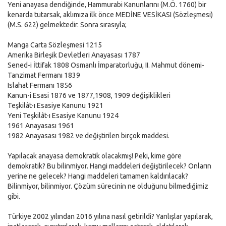
Yeni anayasa dendiğinde, Hammurabi Kanunlarını (M.Ö. 1760) bir
kenarda tutarsak, aklımıza ilk önce MEDİNE VESİKASI (Sözleşmesi)
(M.S. 622) gelmektedir. Sonra sırasıyla;
Manga Carta Sözleşmesi 1215
Amerika Birleşik Devletleri Anayasası 1787
Sened-i İttifak 1808 Osmanlı İmparatorluğu, II. Mahmut dönemi-
Tanzimat Fermanı 1839
Islahat Fermanı 1856
Kanun-i Esasi 1876 ve 1877,1908, 1909 değişiklikleri
Teşkilât-ı Esasiye Kanunu 1921
Yeni Teşkilât-ı Esasiye Kanunu 1924
1961 Anayasası 1961
1982 Anayasası 1982 ve değiştirilen birçok maddesi.
Yapılacak anayasa demokratik olacakmış! Peki, kime göre
demokratik? Bu bilinmiyor. Hangi maddeleri değiştirilecek? Onların
yerine ne gelecek? Hangi maddeleri tamamen kaldırılacak?
Bilinmiyor, bilinmiyor. Çözüm sürecinin ne olduğunu bilmediğimiz
gibi.
Türkiye 2002 yılından 2016 yılına nasıl getirildi? Yanlışlar yapılarak,