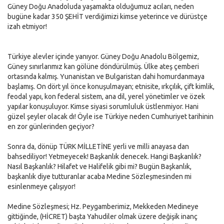
Güney Doğu Anadoluda yaşamakta olduğumuz acıları, neden
bugüne kadar 350 ŞEHİT verdiğimizi kimse yeterince ve dürüstçe
izah etmiyor!
Türkiye alevler içinde yanıyor. Güney Doğu Anadolu Bölgemiz,
Güney sınırlarımız kan gölüne döndürülmüş. Ülke ateş çemberi
ortasında kalmış. Yunanistan ve Bulgaristan dahi homurdanmaya
başlamış. On dört yıl önce konuşulmayan; etnisite, ırkçılık, çift kimlik,
feodal yapı, kon federal sistem, ana dil, yerel yönetimler ve özek
yapılar konuşuluyor. Kimse siyasi sorumluluk üstlenmiyor. Hani
güzel şeyler olacak dı! Öyle ise Türkiye neden Cumhuriyet tarihinin
en zor günlerinden geçiyor?
Sonra da, dönüp TÜRK MİLLETİNE yerli ve milli anayasa dan
bahsediliyor! Yetmeyecek! Başkanlık denecek. Hangi Başkanlık?
Nasıl Başkanlık? Hilafet ve Halifelik gibi mi? Bugün Başkanlık,
başkanlık diye tutturanlar acaba Medine Sözleşmesinden mi
esinlenmeye çalışıyor!
Medine Sözleşmesi; Hz. Peygamberimiz, Mekkeden Medineye
gittiğinde, (HİCRET) başta Yahudiler olmak üzere değişik inanç