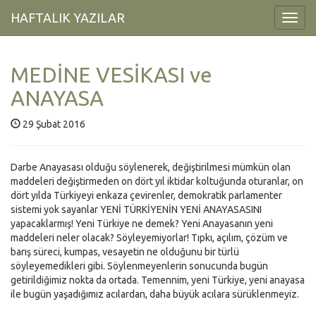
HAFTALIK YAZILAR
Toggl
Navig
MEDİNE VESİKASI ve
ANAYASA
29 Şubat 2016
Darbe Anayasası olduğu söylenerek, değiştirilmesi mümkün olan
maddeleri değiştirmeden on dört yıl iktidar koltuğunda oturanlar, on
dört yılda Türkiyeyi enkaza çevirenler, demokratik parlamenter
sistemi yok sayanlar YENİ TÜRKİYENİN YENİ ANAYASASINI
yapacaklarmış! Yeni Türkiye ne demek? Yeni Anayasanın yeni
maddeleri neler olacak? Söyleyemiyorlar! Tıpkı, açılım, çözüm ve
barış süreci, kumpas, vesayetin ne olduğunu bir türlü
söyleyemedikleri gibi. Söylenmeyenlerin sonucunda bugün
getirildiğimiz nokta da ortada. Temennim, yeni Türkiye, yeni anayasa
ile bugün yaşadığımız acılardan, daha büyük acılara sürüklenmeyiz.