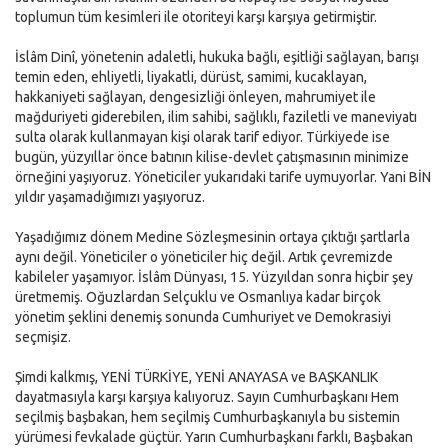
toplumun tüm kesimleri ile otoriteyi karşı karşıya getirmiştir.
İslâm Dinî, yönetenin adaletli, hukuka bağlı, eşitliği sağlayan, barışı
temin eden, ehliyetli, liyakatli, dürüst, samimi, kucaklayan,
hakkaniyeti sağlayan, dengesizliği önleyen, mahrumiyet ile
mağduriyeti giderebilen, ilim sahibi, sağlıklı, faziletli ve maneviyatı
sulta olarak kullanmayan kişi olarak tarif ediyor. Türkiyede ise
bugün, yüzyıllar önce batının kilise-devlet çatışmasının minimize
örneğini yaşıyoruz. Yöneticiler yukarıdaki tarife uymuyorlar. Yani BİN
yıldır yaşamadığımızı yaşıyoruz.
Yaşadığımız dönem Medine Sözleşmesinin ortaya çıktığı şartlarla
aynı değil. Yöneticiler o yöneticiler hiç değil. Artık çevremizde
kabileler yaşamıyor. İslâm Dünyası, 15. Yüzyıldan sonra hiçbir şey
üretmemiş. Oğuzlardan Selçuklu ve Osmanlıya kadar birçok
yönetim şeklini denemiş sonunda Cumhuriyet ve Demokrasiyi
seçmişiz.
Şimdi kalkmış, YENİ TÜRKİYE, YENİ ANAYASA ve BAŞKANLIK
dayatmasıyla karşı karşıya kalıyoruz. Sayın Cumhurbaşkanı Hem
seçilmiş başbakan, hem seçilmiş Cumhurbaşkanıyla bu sistemin
yürümesi fevkalade güçtür. Yarın Cumhurbaşkanı farklı, Başbakan