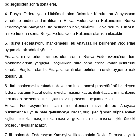
(o) seçildikten sonra sona erer.
4. Rusya Federasyonu Hükümeti olan Bakanlar Kurulu, bu Anayasanın
yürürlüğe girdiği andan itibaren, Rusya Federasyonu Hükümetinin Rusya
Federasyonu Anayasası ile belirlenen hak, yükümlülük ve sorumluluklarını
alır ve bundan sonra Rusya Federasyonu Hükümeti olarak anılacaktır.
5. Rusya Federasyonu mahkemeleri, bu Anayasa ile belirlenen yetkilerine
uygun olarak adaleti yönetir.
Anayasanın yürürlüğe girmesinden sonra, Rusya Federasyonu'nun tüm
mahkemelerinin yargıçları, seçildikleri süre sona erene kadar yetkilerini
korurlar. Boş kadrolar, bu Anayasa tarafından belirlenen usule uygun olarak
doldurulur.
6. Jüri mahkemesi tarafından davaların incelenmesi prosedürünü belirleyen
federal yasanın kabul edilip uygulanmasına kadar, ilgili davaların mahkeme
tarafından incelenmesine ilişkin mevcut prosedür uygulanacaktır.
Rusya Federasyonu'nun ceza muhakemesi mevzuatı bu Anayasa
hükümlerine uygun hale getirilinceye kadar, suç işlediğinden şüphelenilen
kişilerin tutuklanması, tutuklanması ve gözaltında tutulmasına ilişkin önceki
prosedür uygulanacaktır.
7. İlk toplantıda Federasyon Konseyi ve ilk toplantıda Devlet Duması iki yıllık