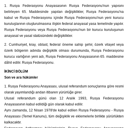
1. Rusya Federasyonu Anayasasının Rusya Federasyonu'nun yapısını
belirleyen 65. Maddesinde yapılan değişiklikler, Rusya Federasyonu'na
kabul ve Rusya Federasyonu içinde Rusya Federasyonu'nun yeni kurucu
kuruluşlarının oluşturulmasına ilişkin federal anayasal yasa temelinde yapılır.
Rusya Federasyonu veya Rusya Federasyonu'nun bir kurucu kuruluşunun
anayasal ve yasal statüsündeki değişiklikler.
2. Cumhuriyet, kray, oblast, federal öneme sahip şehir, özerk vilayet veya
özerk bölgenin adında değişiklik olması durumunda, Rusya Federasyonu
kurucu varlığının yeni adı, Rusya Federasyonu Anayasasının 65. maddesine
dâhil edilir. Rusya Federasyonu.
İKİNCİ BÖLÜM
Son ve ara hükümler
1. Rusya Federasyonu Anayasası, ulusal referandum sonuçlarına göre resmi
olarak yayımlandığı andan itibaren yürürlüğe girer.
Ulusal referandum günü olan 12 Aralık 1993, Rusya Federasyonu
Anayasasının kabul edildiği gün olarak kabul edilir.
Aynı zamanda, 12 Nisan 1978'de kabul edilen Rusya Federasyonu - Rusya
Anayasası (Temel Kanunu), tüm değişiklik ve eklemelerle birlikte yürürlükten
kalkacaktır.