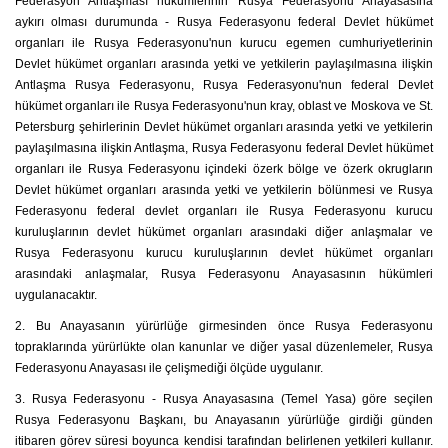
Federasyon Antlaşması hükümlerinin Rusya Federasyonu Anayasasına
aykırı olması durumunda - Rusya Federasyonu federal Devlet hükümet
organları ile Rusya Federasyonu'nun kurucu egemen cumhuriyetlerinin
Devlet hükümet organları arasında yetki ve yetkilerin paylaşılmasına ilişkin
Antlaşma Rusya Federasyonu, Rusya Federasyonu'nun federal Devlet
hükümet organları ile Rusya Federasyonu'nun kray, oblast ve Moskova ve St.
Petersburg şehirlerinin Devlet hükümet organları arasında yetki ve yetkilerin
paylaşılmasına ilişkin Antlaşma, Rusya Federasyonu federal Devlet hükümet
organları ile Rusya Federasyonu içindeki özerk bölge ve özerk okrugların
Devlet hükümet organları arasında yetki ve yetkilerin bölünmesi ve Rusya
Federasyonu federal devlet organları ile Rusya Federasyonu kurucu
kuruluşlarının devlet hükümet organları arasındaki diğer anlaşmalar ve
Rusya Federasyonu kurucu kuruluşlarının devlet hükümet organları
arasındaki anlaşmalar, Rusya Federasyonu Anayasasının hükümleri
uygulanacaktır.
2. Bu Anayasanın yürürlüğe girmesinden önce Rusya Federasyonu
topraklarında yürürlükte olan kanunlar ve diğer yasal düzenlemeler, Rusya
Federasyonu Anayasası ile çelişmediği ölçüde uygulanır.
3. Rusya Federasyonu - Rusya Anayasasına (Temel Yasa) göre seçilen
Rusya Federasyonu Başkanı, bu Anayasanın yürürlüğe girdiği günden
itibaren görev süresi boyunca kendisi tarafından belirlenen yetkileri kullanır.