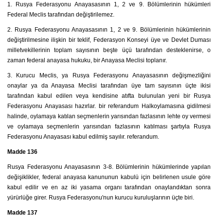
1. Rusya Federasyonu Anayasasının 1, 2 ve 9. Bölümlerinin hükümleri
Federal Meclis tarafından değiştirilemez.
2. Rusya Federasyonu Anayasasının 1, 2 ve 9. Bölümlerinin hükümlerinin
değiştirilmesine ilişkin bir teklif, Federasyon Konseyi üye ve Devlet Duması
milletvekillerinin toplam sayısının beşte üçü tarafından desteklenirse, o
zaman federal anayasa hukuku, bir Anayasa Meclisi toplanır.
3. Kurucu Meclis, ya Rusya Federasyonu Anayasasının değişmezliğini
onaylar ya da Anayasa Meclisi tarafından üye tam sayısının üçte ikisi
tarafından kabul edilen veya kendisine atıfta bulunulan yeni bir Rusya
Federasyonu Anayasası hazırlar. bir referandum Halkoylamasına gidilmesi
halinde, oylamaya katılan seçmenlerin yarısından fazlasının lehte oy vermesi
ve oylamaya seçmenlerin yarısından fazlasının katılması şartıyla Rusya
Federasyonu Anayasası kabul edilmiş sayılır. referandum.
Madde 136
Rusya Federasyonu Anayasasının 3-8. Bölümlerinin hükümlerinde yapılan
değişiklikler, federal anayasa kanununun kabulü için belirlenen usule göre
kabul edilir ve en az iki yasama organı tarafından onaylandıktan sonra
yürürlüğe girer. Rusya Federasyonu'nun kurucu kuruluşlarının üçte biri.
Madde 137