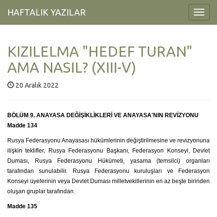
HAFTALIK YAZILAR
Toggl
Navig
KIZILELMA "HEDEF TURAN"
AMA NASIL? (XIII-V)
20 Aralık 2022
BÖLÜM 9. ANAYASA DEĞİŞİKLİKLERİ VE ANAYASA'NIN REVİZYONU
Madde 134
Rusya Federasyonu Anayasası hükümlerinin değiştirilmesine ve revizyonuna
ilişkin teklifler, Rusya Federasyonu Başkanı, Federasyon Konseyi, Devlet
Duması, Rusya Federasyonu Hükümeti, yasama (temsilci) organları
tarafından sunulabilir. Rusya Federasyonu kuruluşları ve Federasyon
Konseyi üyelerinin veya Devlet Duması milletvekillerinin en az beşte birinden
oluşan gruplar tarafından.
Madde 135