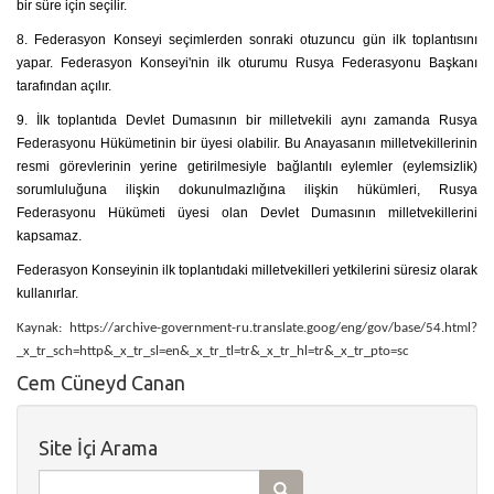
bir süre için seçilir.
8. Federasyon Konseyi seçimlerden sonraki otuzuncu gün ilk toplantısını
yapar. Federasyon Konseyi'nin ilk oturumu Rusya Federasyonu Başkanı
tarafından açılır.
9. İlk toplantıda Devlet Dumasının bir milletvekili aynı zamanda Rusya
Federasyonu Hükümetinin bir üyesi olabilir. Bu Anayasanın milletvekillerinin
resmi görevlerinin yerine getirilmesiyle bağlantılı eylemler (eylemsizlik)
sorumluluğuna ilişkin dokunulmazlığına ilişkin hükümleri, Rusya
Federasyonu Hükümeti üyesi olan Devlet Dumasının milletvekillerini
kapsamaz.
Federasyon Konseyinin ilk toplantıdaki milletvekilleri yetkilerini süresiz olarak
kullanırlar.
Kaynak:
https://archive-government-ru.translate.goog/eng/gov/base/54.html?
_x_tr_sch=http&_x_tr_sl=en&_x_tr_tl=tr&_x_tr_hl=tr&_x_tr_pto=sc
Cem Cüneyd Canan
Site İçi Arama