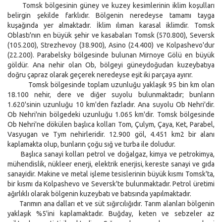
Tomsk bölgesinin güney ve kuzey kesimlerinin iklim koşulları
belirgin şekilde farklıdır. Bölgenin neredeyse tamamı tayga
kuşağında yer almaktadır. İklim ılıman karasal iklimdir. Tomsk
Oblastı'nın en büyük şehir ve kasabaları Tomsk (570.800), Seversk
(105.200), Strezhevoy (38.900), Asino (24.400) ve Kolpashevo'dur
(22.200). Parabelsky bölgesinde bulunan Mirnoye Gölü en büyük
göldür. Ana nehir olan Ob, bölgeyi güneydoğudan kuzeybatıya
doğru çapraz olarak geçerek neredeyse eşit iki parçaya ayırır.
Tomsk bölgesinde toplam uzunluğu yaklaşık 95 bin km olan
18.100 nehir, dere ve diğer suyolu bulunmaktadır; bunların
1.620'sinin uzunluğu 10 km'den fazladır. Ana suyolu Ob Nehri'dir.
Ob Nehri'nin bölgedeki uzunluğu 1.065 km'dir. Tomsk bölgesinde
Ob Nehri'ne dökülen başlıca kolları Tom, Çulym, Çaya, Ket, Parabel,
Vasyugan ve Tym nehirleridir. 12.900 göl, 4.451 km2 bir alanı
kaplamakta olup, bunların çoğu sığ ve turba ile doludur.
Başlıca sanayi kolları petrol ve doğalgaz, kimya ve petrokimya,
mühendislik, nükleer enerji, elektrik enerjisi, kereste sanayi ve gıda
sanayidir. Makine ve metal işleme tesislerinin büyük kısmı Tomsk'ta,
bir kısmı da Kolpashevo ve Seversk'te bulunmaktadır. Petrol üretimi
ağırlıklı olarak bölgenin kuzeybatı ve batısında yapılmaktadır.
Tarımın ana dalları et ve süt sığırcılığıdır. Tarım alanları bölgenin
yaklaşık %5'ini kaplamaktadır. Buğday, keten ve sebzeler az