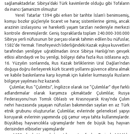
sağlamaktadırlar. Sibirya’daki Türk kavimlerde olduğu gibi Tofaların
da inancı Şamanizm olmuştur
Yerel Tatarlar 1394 gibi erken bir tarihte İslam’ı benimsemiş,
komşu bozkır güçleriyle ticaret ve haraç sistemlerine girmiş, ancak
arazinin izolasyonu ve hareketli yaşam tarzları nedeniyle merkezi
kontrole direnmişlerdir. Geniş topraklarda toplam 240.000-300.000
Sibirya yerli nüfusunun bir parçası olarak tahmin edilen bu nüfuslar,
1582’de Yermak Timofeyevich liderliğindeki Kazak eşkıya kuvvetleri
tarafından yenilgiye uğratılmadan önce Sibirya Hanlığı’nın gevşek
etkisi altındaydı ve bu yenilgi, bölgeyi daha fazla Rus istilasına açtı.
16. Yüzyılın sonlarında, Rus Kazak birliklerinin Ural Dağları’ndan
doğuya doğru ilerleyerek kürk ticareti yollarını güvence altına almak
ve kabile baskınlarına karşı koymak için kaleler kurmasıyla Rusların
bölgeye yayılması hız kazandı.
Çulımlar, Rus “Çulımtsı”, İngilizce olarak ise “Çulımlılar” diye farklı
adlandırmalar olarak karşımıza çıkmaktadır Çulımlılar, Rusya
Federasyonu’nun Tomsk Oblastı ve Krasnoyarsk Kray’nda Çulım
nehri havzasında yaşayan nüfusları bakımından sayıları en az Türk
etnik grubunu oluştururlar. Çulımlılar, evlerinde geleneksel yapıyı
koruyarak evlerinin yapımında çiğ çamur veya tahta kullanmışlardır.
Büyükbaş hayvancılıkla uğramışlardır hem de büyük baş hayvan
derisinden elbiseler yapmışlardır