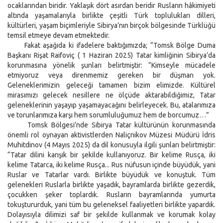
ocaklarından biridir. Yaklaşık dört asırdan beridir Rusların hâkimiyeti
altında yaşamalarıyla birlikte çeşitli Türk toplulukları dilleri,
kültürleri, yaşam biçimleriyle Sibirya’nın birçok bölgesinde Türklüğü
temsil etmeye devam etmektedir.
Fakat aşağıda ki ifadelere baktığımızda; “Tomsk Bölge Duma
Başkanı Rişat Raifoviç ( 1 Haziran 2025) Tatar kimliğinin Sibirya’da
korunmasına yönelik şunları belirtmiştir: “Kimseyle mücadele
etmiyoruz veya direnmemiz gereken bir düşman yok.
Geleneklerimizin geleceği tamamen bizim elimizde. Kültürel
mirasımızı gelecek nesillere ne ölçüde aktarabildiğimiz, Tatar
geleneklerinin yaşayıp yaşamayacağını belirleyecek. Bu, atalarımıza
ve torunlarımıza karşı hem sorumluluğumuz hem de borcumuz…”
Tomsk Bölgesi’nde Sibirya Tatar kültürünün korunmasında
önemli rol oynayan aktivistlerden Naliçnikov Müzesi Müdürü İdris
Muhitdinov (4 Mayıs 2025) da dil konusuyla ilgili şunları belirtmiştir:
“Tatar dilini karışık bir şekilde kullanıyoruz. Bir kelime Rusça, iki
kelime Tatarca, iki kelime Rusça... Rus nüfusun içinde büyüdük, yani
Ruslar ve Tatarlar vardı. Birlikte büyüdük ve konuştuk. Tüm
gelenekleri Ruslarla birlikte yaşadık, bayramlarda birlikte gezerdik,
çocukken şeker toplardık. Rusların bayramlarında yumurta
tokuştururduk, yani tüm bu geleneksel faaliyetleri birlikte yapardık.
Dolayısıyla dilimizi saf bir şekilde kullanmak ve korumak kolay