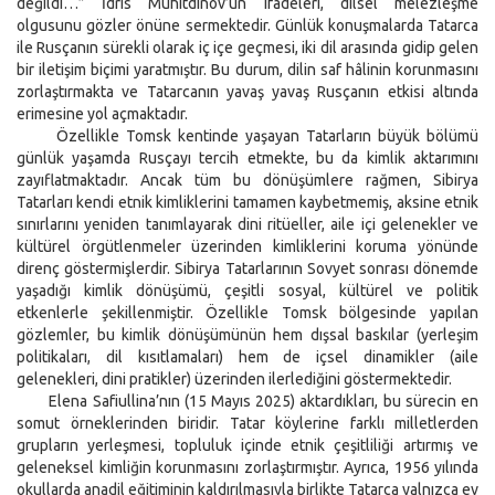
değildi…” İdris Muhitdinov’un ifadeleri, dilsel melezleşme
olgusunu gözler önüne sermektedir. Günlük konuşmalarda Tatarca
ile Rusçanın sürekli olarak iç içe geçmesi, iki dil arasında gidip gelen
bir iletişim biçimi yaratmıştır. Bu durum, dilin saf hâlinin korunmasını
zorlaştırmakta ve Tatarcanın yavaş yavaş Rusçanın etkisi altında
erimesine yol açmaktadır.
Özellikle Tomsk kentinde yaşayan Tatarların büyük bölümü
günlük yaşamda Rusçayı tercih etmekte, bu da kimlik aktarımını
zayıflatmaktadır. Ancak tüm bu dönüşümlere rağmen, Sibirya
Tatarları kendi etnik kimliklerini tamamen kaybetmemiş, aksine etnik
sınırlarını yeniden tanımlayarak dini ritüeller, aile içi gelenekler ve
kültürel örgütlenmeler üzerinden kimliklerini koruma yönünde
direnç göstermişlerdir. Sibirya Tatarlarının Sovyet sonrası dönemde
yaşadığı kimlik dönüşümü, çeşitli sosyal, kültürel ve politik
etkenlerle şekillenmiştir. Özellikle Tomsk bölgesinde yapılan
gözlemler, bu kimlik dönüşümünün hem dışsal baskılar (yerleşim
politikaları, dil kısıtlamaları) hem de içsel dinamikler (aile
gelenekleri, dini pratikler) üzerinden ilerlediğini göstermektedir.
Elena Safiullina’nın (15 Mayıs 2025) aktardıkları, bu sürecin en
somut örneklerinden biridir. Tatar köylerine farklı milletlerden
grupların yerleşmesi, topluluk içinde etnik çeşitliliği artırmış ve
geleneksel kimliğin korunmasını zorlaştırmıştır. Ayrıca, 1956 yılında
okullarda anadil eğitiminin kaldırılmasıyla birlikte Tatarca yalnızca ev