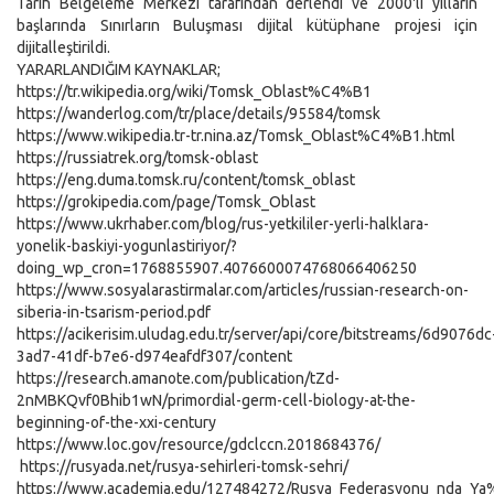
Tarih Belgeleme Merkezi tarafından derlendi ve 2000'li yılların
başlarında Sınırların Buluşması dijital kütüphane projesi için
dijitalleştirildi.
YARARLANDIĞIM KAYNAKLAR;
https://tr.wikipedia.org/wiki/Tomsk_Oblast%C4%B1
https://wanderlog.com/tr/place/details/95584/tomsk
https://www.wikipedia.tr-tr.nina.az/Tomsk_Oblast%C4%B1.html
https://russiatrek.org/tomsk-oblast
https://eng.duma.tomsk.ru/content/tomsk_oblast
https://grokipedia.com/page/Tomsk_Oblast
https://www.ukrhaber.com/blog/rus-yetkililer-yerli-halklara-
yonelik-baskiyi-yogunlastiriyor/?
doing_wp_cron=1768855907.4076600074768066406250
https://www.sosyalarastirmalar.com/articles/russian-research-on-
siberia-in-tsarism-period.pdf
https://acikerisim.uludag.edu.tr/server/api/core/bitstreams/6d9076dc
3ad7-41df-b7e6-d974eafdf307/content
https://research.amanote.com/publication/tZd-
2nMBKQvf0Bhib1wN/primordial-germ-cell-biology-at-the-
beginning-of-the-xxi-century
https://www.loc.gov/resource/gdclccn.2018684376/
https://rusyada.net/rusya-sehirleri-tomsk-sehri/
https://www.academia.edu/127484272/Rusya_Federasyonu_nda_