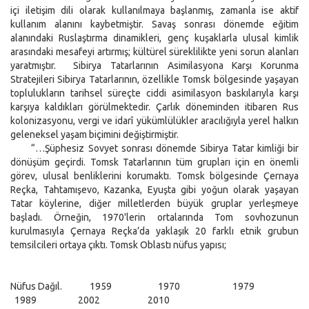
içi iletişim dili olarak kullanılmaya başlanmış, zamanla ise aktif
kullanım alanını kaybetmiştir. Savaş sonrası dönemde eğitim
alanındaki Ruslaştırma dinamikleri, genç kuşaklarla ulusal kimlik
arasındaki mesafeyi artırmış; kültürel süreklilikte yeni sorun alanları
yaratmıştır. Sibirya Tatarlarının Asimilasyona Karşı Korunma
Stratejileri Sibirya Tatarlarının, özellikle Tomsk bölgesinde yaşayan
toplulukların tarihsel süreçte ciddi asimilasyon baskılarıyla karşı
karşıya kaldıkları görülmektedir. Çarlık döneminden itibaren Rus
kolonizasyonu, vergi ve idarî yükümlülükler aracılığıyla yerel halkın
geleneksel yaşam biçimini değiştirmiştir.
“…Şüphesiz Sovyet sonrası dönemde Sibirya Tatar kimliği bir
dönüşüm geçirdi. Tomsk Tatarlarının tüm grupları için en önemli
görev, ulusal benliklerini korumaktı. Tomsk bölgesinde Çernaya
Reçka, Tahtamışevo, Kazanka, Eyuşta gibi yoğun olarak yaşayan
Tatar köylerine, diğer milletlerden büyük gruplar yerleşmeye
başladı. Örneğin, 1970'lerin ortalarında Tom sovhozunun
kurulmasıyla Çernaya Reçka’da yaklaşık 20 farklı etnik grubun
temsilcileri ortaya çıktı. Tomsk Oblastı nüfus yapısı;
Nüfus Dağıl. 1959 1970 1979
1989 2002 2010