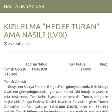
HAFTALIK YAZILAR
KIZILELMA "HEDEF TURAN"
AMA NASIL? (LVIX)
25 Ocak 2026
Toplam Nüfus Türk Nüfus Km2
Tomsk Oblastı 1.046.039 24.000
316.900
Tomsk Oblastı
Rusya’nın Sibirya Federal Bölgesi’nin güneybatısında, Batı Sibirya
Ovası'nın güneydoğusunda, yer alan oblast Obi Irmağı havzasının
orta kesiminde, Tom Nehri kıyısında bir şehirdir. Tomsk, bölgenin
başkentidir. Rusya Federal Devlet İstatistik Servisi'ne göre, Tomsk
Oblastı'nın nüfusu yaklaşık 1.040.000 (2025), alanı ise 314.391
km²'dir. Tomsk bölgesinin kuzeyden güneye uzunluğu yaklaşık 600