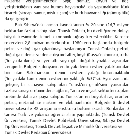
miktarda yetiştirilmektedir. Sığır, domuz, koyun ve keçi
yetiştiriciliğinin yanı sıra kümes hayvancılığı da yapılmaktadır. Kürk
ticareti (sincap, samur, misk sıçanı) ve kürk hayvancılığı (gümüş tilki)
da gelişmiştir.
Batı Sibirya’daki orman kaynaklarının % 20'sine (26,7 milyon
hektardan fazla) sahip olan Tomsk Oblastı, bu özelliğinden dolayı,
büyük kesiminde temel ekonomik uğraş keresteciliktir. Kereste
rezervleri 2,8 milyar metreküptür. 1980'lerin başlarında bölgede
petrol ve doğalgaz çıkarılmaya başlanmıştır. Tomsk Oblastı, petrol,
doğal gaz, demir ve demir dışı metaller, linyit (Rusya'da birinci), turba
(Rusya'da ikinci) ve yer altı suyu gibi doğal kaynaklar açısından
zengindir. Bölgede, dünyanın en büyük demir cevheri yataklarından
biri olan Bakcharskoe demir cevheri yatağı bulunmaktadır
(Rusya'daki tüm demir cevherinin yaklaşık %57'si). Aynı zamanda
gelişmiş bir sanayiye sahip olan Tomsk'un gsmh'sının yarısından
fazlası sanayi üretiminden sağlanır, Tarım ve inşaat sektörleri toplam
üretimde daha az paya sahiptir. Tomsk'un en büyük ihraç ürünleri
petrol, metanol ile makine ve ekibmanlarıdır. Bölgede 6 devlet
üniversitesi ile 48 araştırma enstitüsü bulunmaktadır. Bunlardan 5
tanesi Türk ve yabancı öğrenci alımı yapmaktadır. (Tomsk Devlet
Üniversitesi, Tomsk Devlet Politeknik Üniversitesi, Sibirya Devlet
Tıp Üniversitesi, Tomsk Devlet İnşaat ve Mimarlık Üniversitesi ve
Tomsk Devlet Pedagoji Üniversitesi)