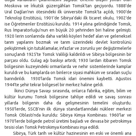
Moskova ve İrkutsk güzergâhları Tomsk'tan geçiyordu. 1888'de
Ural Dağları'nın ötesindeki ilk üniversite Tomsk'ta açıldı, 1900'de
Teknoloji Enstitüsü, 1901'de Sibirya'daki ilk ticaret okulu, 1902'de
ise Öğretmenler Enstitüsü kuruldu. 1914 yılına gelindiğinde Tomsk,
Rus İmparatorluğu'nun en büyük 20 şehrinden biri haline gelmişti.
1920 lerin sonlarında daha varlıklı köyleri hedef alan ve geleneksel
tarım yapılarını bozmak ve tarım üzerindeki devlet kontrolünü
pekiştirmek için tutuklamalar, infazlar ve zorunlu yer değiştirmelerle
sonuçlandı 1925'te Tomsk Valiliği kaldırıldı ve Sibirya bölgesinin bir
parçası oldu. Gulag ağı baskıyı artırdı; 1930 lardan itibaren Tomsk
bölgesinin kuzeyindeki ormanlarda ve nehir sistemlerinde kamplar
kuruldı ve bu kamplarda on binlerce siyasi mahküm ve sıradan suçlu
barındırıldı. 1930'larda Tomsk idari önemini kaybetti. Ağustos
1944'te şehir tekrar bölgesel bir merkez haline geldi.
İkinci Dünya Savaşı sırasında, onlarca fabrika, eğitim, bilim ve
kültür kurumu Tomsk bölgesine tahliye edildi ve savaş sonrası
yıllarda bölgenin daha da gelişmesinin temelini oluşturdu.
1950'lerde, SSCB'nin ilk dünya standartlarındaki nükleer merkezi
Tomsk Oblastı'nda kuruldu: Sibirya Kimya Kombinası. 1960'lar ve
1970'lerde bölgede petrol üretimi başladı ve devasa bir petrokimya
tesisi olan Tomsk Petrokimya Kombinası inşa edildi.
Sibirya, Türk tarih ve kültür hazinesinin en eski ve önemli ana