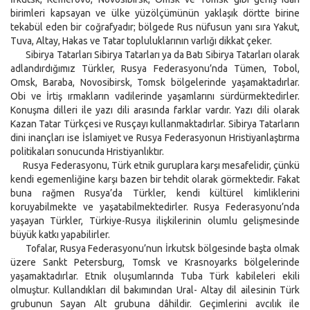
birimleri kapsayan ve ülke yüzölçümünün yaklaşık dörtte birine
tekabül eden bir coğrafyadır; bölgede Rus nüfusun yanı sıra Yakut,
Tuva, Altay, Hakas ve Tatar topluluklarının varlığı dikkat çeker.
Sibirya Tatarları Sibirya Tatarları ya da Batı Sibirya Tatarları olarak
adlandırdığımız Türkler, Rusya Federasyonu’nda Tümen, Tobol,
Omsk, Baraba, Novosibirsk, Tomsk bölgelerinde yaşamaktadırlar.
Obi ve İrtiş ırmakların vadilerinde yaşamlarını sürdürmektedirler.
Konuşma dilleri ile yazı dili arasında farklar vardır. Yazı dili olarak
Kazan Tatar Türkçesi ve Rusçayı kullanmaktadırlar. Sibirya Tatarların
dini inançları ise İslamiyet ve Rusya Federasyonun Hristiyanlaştırma
politikaları sonucunda Hristiyanlıktır.
Rusya Federasyonu, Türk etnik guruplara karşı mesafelidir, çünkü
kendi egemenliğine karşı bazen bir tehdit olarak görmektedir. Fakat
buna rağmen Rusya’da Türkler, kendi kültürel kimliklerini
koruyabilmekte ve yaşatabilmektedirler. Rusya Federasyonu’nda
yaşayan Türkler, Türkiye-Rusya ilişkilerinin olumlu gelişmesinde
büyük katkı yapabilirler.
Tofalar, Rusya Federasyonu’nun İrkutsk bölgesinde başta olmak
üzere Sankt Petersburg, Tomsk ve Krasnoyarks bölgelerinde
yaşamaktadırlar. Etnik oluşumlarında Tuba Türk kabileleri ekili
olmuştur. Kullandıkları dil bakımından Ural- Altay dil ailesinin Türk
grubunun Sayan Alt grubuna dâhildir. Geçimlerini avcılık ile