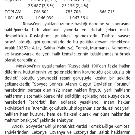
25.687 (2,5 %) 25.256 (2,4 %)
TOPLAM 746.802 785.706 866.713
1.001.653 1.046.039 1.047.394
Rusya’nın ayakları üzerine bastığı döneme ve sonrasına
baktığımızda farlı akımların yanında en dikkat çekici nokta
despotlukla Ruslaştırma politikası gelmektedir. Tarihte sayısız
örneği olduğu gibi günümüzde de bu politika devam etmektedir.
Aralık 2025’te Altay, Sakha (Yakutya), Tomsk, Murmansk, Kemerova
ve Krasnoyarsk de yerli halk temsilcilerinin tutuklanmasını örnek
olarak görebiliriz.
Moskova’nın uygulamaları “Rusya’daki 190’dan fazla halkın
dillerinin, kültürlerinin ve geleneklerinin korunduğu çok uluslu bir
devlet” olduğu yönündeki resmi görüşüyle keskin bir şekilde
çelişmektedir. “Sovyet Sonrası Alanın Özgür Devletleri Forumu”
hareketinin parçası olan 172 insan hakları örgütü, yerli halkların
haklarının sistematik olarak ihlal edildiğini açıkladığında; Rusya’da bu
hareketleri “terörist” ilan edilerek yasaklandı. İnsan hakları
aktivistleri ise “Kremlin, çokulusluluk sloganları altında, aslında yerli
halkları hem kültürel hem de fiziksel olarak var olma hakkından
mahrum bırakıyor.” şeklinde anlatıyor.
Ancak, Sovyetler Birliği Komünist Partisi Tomsk Bölge Komitesi
arşivlerinden, Letonya, Litvanya ve Estonya'dan Baltık halklarının