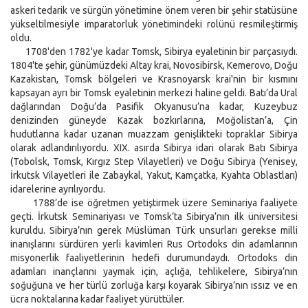
askeri tedarik ve sürgün yönetimine önem veren bir şehir statüsüne
yükseltilmesiyle imparatorluk yönetimindeki rolünü resmileştirmiş
oldu.
1708'den 1782'ye kadar Tomsk, Sibirya eyaletinin bir parçasıydı.
1804'te şehir, günümüzdeki Altay krai, Novosibirsk, Kemerovo, Doğu
Kazakistan, Tomsk bölgeleri ve Krasnoyarsk krai'nin bir kısmını
kapsayan ayrı bir Tomsk eyaletinin merkezi haline geldi. Batı’da Ural
dağlarından Doğu’da Pasifik Okyanusu’na kadar, Kuzeybuz
denizinden güneyde Kazak bozkırlarına, Moğolistan’a, Çin
hudutlarına kadar uzanan muazzam genişlikteki topraklar Sibirya
olarak adlandırılıyordu. XIX. asırda Sibirya idari olarak Batı Sibirya
(Tobolsk, Tomsk, Kırgız Step Vilayetleri) ve Doğu Sibirya (Yenisey,
İrkutsk Vilayetleri ile Zabaykal, Yakut, Kamçatka, Kyahta Oblastları)
idarelerine ayrılıyordu.
1788’de ise öğretmen yetiştirmek üzere Seminariya faaliyete
geçti. İrkutsk Seminariyası ve Tomsk’ta Sibirya’nın ilk üniversitesi
kuruldu. Sibirya’nın gerek Müslüman Türk unsurları gerekse milli
inanışlarını sürdüren yerli kavimleri Rus Ortodoks din adamlarının
misyonerlik faaliyetlerinin hedefi durumundaydı. Ortodoks din
adamları inançlarını yaymak için, açlığa, tehlikelere, Sibirya’nın
soğuğuna ve her türlü zorluğa karşı koyarak Sibirya’nın ıssız ve en
ücra noktalarına kadar faaliyet yürüttüler.