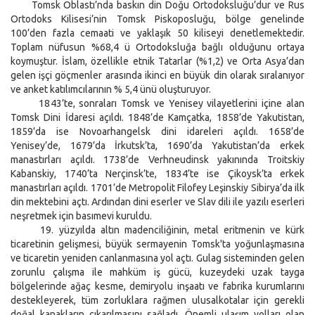
Tomsk Oblastı’nda baskın din Doğu Ortodoksluğu’dur ve Rus
Ortodoks Kilisesi’nin Tomsk Piskoposluğu, bölge genelinde
100’den fazla cemaati ve yaklaşık 50 kiliseyi denetlemektedir.
Toplam nüfusun %68,4 ü Ortodoksluğa bağlı olduğunu ortaya
koymuştur. İslam, özellikle etnik Tatarlar (%1,2) ve Orta Asya’dan
gelen işçi göçmenler arasında ikinci en büyük din olarak sıralanıyor
ve anket katılımcılarının % 5,4 ünü oluşturuyor.
1843’te, sonraları Tomsk ve Yenisey vilayetlerini içine alan
Tomsk Dini İdaresi açıldı. 1848’de Kamçatka, 1858’de Yakutistan,
1859’da ise Novoarhangelsk dini idareleri açıldı. 1658’de
Yenisey’de, 1679’da İrkutsk’ta, 1690’da Yakutistan’da erkek
manastırları açıldı. 1738’de Verhneudinsk yakınında Troitskiy
Kabanskiy, 1740’ta Nerçinsk’te, 1834’te ise Çikoysk’ta erkek
manastırları açıldı. 1701’de Metropolit Filofey Leşinskiy Sibirya’da ilk
din mektebini açtı. Ardından dini eserler ve Slav dili ile yazılı eserleri
neşretmek için basımevi kuruldu.
19. yüzyılda altın madenciliğinin, metal eritmenin ve kürk
ticaretinin gelişmesi, büyük sermayenin Tomsk'ta yoğunlaşmasına
ve ticaretin yeniden canlanmasına yol açtı. Gulag sisteminden gelen
zorunlu çalışma ile mahküm iş gücü, kuzeydeki uzak tayga
bölgelerinde ağaç kesme, demiryolu inşaatı ve fabrika kurumlarını
destekleyerek, tüm zorluklara rağmen ulusalkotalar için gerekli
doğal kanakların çıkarılmasını sağladı. Önemli ulaşım yolları olan