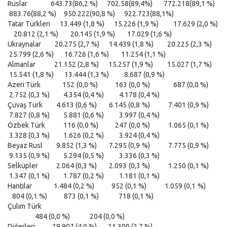
Ruslar 643.73(86,2 %) 702.58(89,4%) 772.218(89,1 %)
883.76(88,2 %) 950.222(90,8 %) 922.723(88,1%)
Tatar Türkleri 13.449 (1,8 %) 15.226 (1,9 %) 17.629 (2,0 %)
20.812 (2,1 %) 20.145 (1,9 %) 17.029 (1,6 %)
Ukraynalar 20.275 (2,7 %) 14.439 (1,8 %) 20.225 (2,3 %)
25.799 (2,6 %) 16.726 (1,6 %) 11.254 (1,1 %)
Almanlar 21.152 (2,8 %) 15.257 (1,9 %) 15.027 (1,7 %)
15.541 (1,8 %) 13.444 (1,3 %) 8.687 (0,9 %)
Azeri Türk 152 (0,0 %) 163 (0,0 %) 687 (0,0 %)
2.752 (0,3 %) 4.354 (0,4 %) 4.178 (0,4 %)
Çuvaş Türk 4.613 (0,6 %) 6.145 (0,8 %) 7.401 (0,9 %)
7.827 (0,8 %) 5.881 (0,6 %) 3.997 (0,4 %)
Özbek Türk 116 (0,0 %) 247 (0,0 %) 1.065 (0,1 %)
3.328 (0,3 %) 1.626 (0,2 %) 3.924 (0,4 %)
Beyaz Rusl 9.852 (1,3 %) 7.295 (0,9 %) 7.775 (0,9 %)
9.135 (0,9 %) 5.294 (0,5 %) 3.336 (0,3 %)
Selküpler 2.064 (0,3 %) 2.093 (0,3 %) 1.250 (0,1 %)
1.347 (0,1 %) 1.787 (0,2 %) 1.181 (0,1 %)
Hantılar 1.484 (0,2 %) 952 (0,1 %) 1.059 (0,1 %)
804 (0,1 %) 873 (0,1 %) 718 (0,1 %)
Çulım Türk
484 (0,0 %) 204 (0,0 %)
Diğerleri 29.907 (4,0 %) 21.300 (2,7 %)