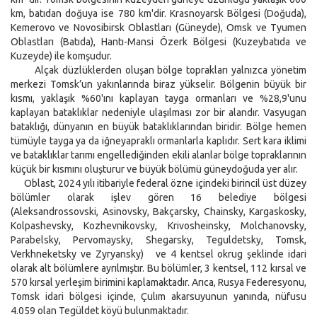
km, batıdan doğuya ise 780 km'dir. Krasnoyarsk Bölgesi (Doğuda),
Kemerovo ve Novosibirsk Oblastları (Güneyde), Omsk ve Tyumen
Oblastları (Batıda), Hantı-Mansi Özerk Bölgesi (Kuzeybatıda ve
Kuzeyde) ile komşudur.
Alçak düzlüklerden oluşan bölge toprakları yalnızca yönetim
merkezi Tomsk’un yakınlarında biraz yükselir. Bölgenin büyük bir
kısmı, yaklaşık %60'ını kaplayan tayga ormanları ve %28,9'unu
kaplayan bataklıklar nedeniyle ulaşılması zor bir alandır. Vasyugan
bataklığı, dünyanın en büyük bataklıklarından biridir. Bölge hemen
tümüyle tayga ya da iğneyapraklı ormanlarla kaplıdır. Sert kara iklimi
ve bataklıklar tarımı engellediğinden ekili alanlar bölge topraklarının
küçük bir kısmını oluşturur ve büyük bölümü güneydoğuda yer alır.
Oblast, 2024 yılı itibariyle federal özne içindeki birincil üst düzey
bölümler olarak işlev gören 16 belediye bölgesi
(Aleksandrossovski, Asinovsky, Bakçarsky, Chainsky, Kargaskosky,
Kolpashevsky, Kozhevnikovsky, Krivosheinsky, Molchanovsky,
Parabelsky, Pervomaysky, Shegarsky, Teguldetsky, Tomsk,
Verkhneketsky ve Zyryansky) ve 4 kentsel okrug şeklinde idari
olarak alt bölümlere ayrılmıştır. Bu bölümler, 3 kentsel, 112 kırsal ve
570 kırsal yerleşim birimini kaplamaktadır. Arıca, Rusya Federesyonu,
Tomsk idari bölgesi içinde, Çulım akarsuyunun yanında, nüfusu
4.059 olan Tegüldet köyü bulunmaktadır.