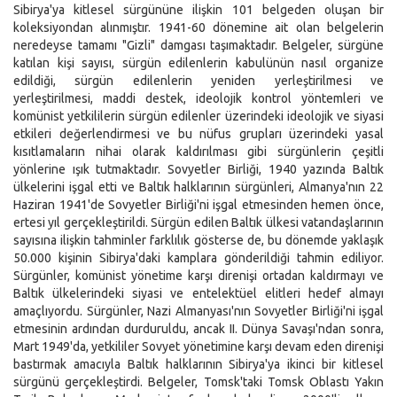
Sibirya'ya kitlesel sürgününe ilişkin 101 belgeden oluşan bir
koleksiyondan alınmıştır. 1941-60 dönemine ait olan belgelerin
neredeyse tamamı "Gizli" damgası taşımaktadır. Belgeler, sürgüne
katılan kişi sayısı, sürgün edilenlerin kabulünün nasıl organize
edildiği, sürgün edilenlerin yeniden yerleştirilmesi ve
yerleştirilmesi, maddi destek, ideolojik kontrol yöntemleri ve
komünist yetkililerin sürgün edilenler üzerindeki ideolojik ve siyasi
etkileri değerlendirmesi ve bu nüfus grupları üzerindeki yasal
kısıtlamaların nihai olarak kaldırılması gibi sürgünlerin çeşitli
yönlerine ışık tutmaktadır. Sovyetler Birliği, 1940 yazında Baltık
ülkelerini işgal etti ve Baltık halklarının sürgünleri, Almanya'nın 22
Haziran 1941'de Sovyetler Birliği'ni işgal etmesinden hemen önce,
ertesi yıl gerçekleştirildi. Sürgün edilen Baltık ülkesi vatandaşlarının
sayısına ilişkin tahminler farklılık gösterse de, bu dönemde yaklaşık
50.000 kişinin Sibirya'daki kamplara gönderildiği tahmin ediliyor.
Sürgünler, komünist yönetime karşı direnişi ortadan kaldırmayı ve
Baltık ülkelerindeki siyasi ve entelektüel elitleri hedef almayı
amaçlıyordu. Sürgünler, Nazi Almanyası'nın Sovyetler Birliği'ni işgal
etmesinin ardından durduruldu, ancak II. Dünya Savaşı'ndan sonra,
Mart 1949'da, yetkililer Sovyet yönetimine karşı devam eden direnişi
bastırmak amacıyla Baltık halklarının Sibirya'ya ikinci bir kitlesel
sürgünü gerçekleştirdi. Belgeler, Tomsk'taki Tomsk Oblastı Yakın