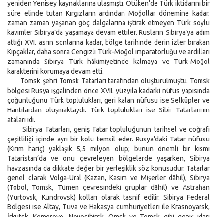
yeniden Yenisey kaynaklarına ulaşmıştı. Ötüken’de Türk iktidarını bir
süre elinde tutan Kırgızların ardından Moğollar dönemine kadar,
zaman zaman yaşanan göç dalgalarına iştirak etmeyen Türk soylu
kavimler Sibirya’da yaşamaya devam ettiler. Rusların Sibirya’ya adım
attığı XVI. asrın sonlarına kadar, bölge tarihinde derin izler bırakan
Kıpçaklar, daha sonra Cengizli Türk-Moğol imparatorluğu ve ardılları
zamanında Sibirya Türk hâkimiyetinde kalmaya ve Türk-Moğol
karakterini korumaya devam etti.
Tomsk şehri Tomsk Tatarları tarafından oluşturulmuştu. Tomsk
bölgesi Rusya işgalinden önce XVII. yüzyıla kadarki nüfus yapısında
çoğunluğunu Türk toplulukları, geri kalan nüfusu ise Selküpler ve
Hantılardan oluşmaktaydı. Türk toplulukları ise Sibir Tatarlarının
ataları idi.
Sibirya Tatarları, geniş Tatar topluluğunun tarihsel ve coğrafi
çeşitliliği içinde ayrı bir kolu temsil eder. Rusya’daki Tatar nüfusu
(Kırım hariç) yaklaşık 5,5 milyon olup; bunun önemli bir kısmı
Tataristan’da ve onu çevreleyen bölgelerde yaşarken, Sibirya
havzasında da dikkate değer bir yerleşiklik söz konusudur. Tatarlar
genel olarak Volga-Ural (Kazan, Kasım ve Mişerler dâhil), Sibirya
(Tobol, Tomsk, Tümen çevresindeki gruplar dâhil) ve Astrahan
(Yurtovsk, Kundrovsk) kolları olarak tasnif edilir. Sibirya Federal
Bölgesi ise Altay, Tuva ve Hakasya cumhuriyetleri ile Krasnoyarsk,
İrkutsk, Kemerovo, Novosibirsk, Omsk ve Tomsk gibi geniş idari