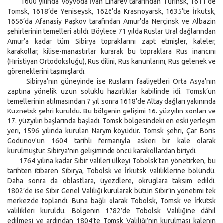
1600 yılında Voyvoda İvan Liharev tarafından Turinsk, 1611’de
Tomsk, 1618’de Yeniseysk, 1626’da Krasnoyarsk, 1635’te İrkutsk,
1656’da Afanasiy Paşkov tarafından Amur’da Nerçinsk ve Albazin
şehirlerinin temelleri atıldı. Böylece 71 yılda Ruslar Ural dağlarından
Amur’a kadar tüm Sibirya topraklarını zapt etmişler, kaleler,
karakollar, kilise-manastırlar kurarak bu topraklara Rus inancını
(Hıristiyan Ortodoksluğu), Rus dilini, Rus kanunlarını, Rus gelenek ve
göreneklerini taşımışlardı.
Sibirya’nın güneyinde ise Rusların faaliyetleri Orta Asya’nın
zaptına yönelik uzun soluklu hazırlıklar kabilinde idi. Tomsk’un
temellerinin atılmasından 7 yıl sonra 1618’de Altay dağları yakınında
Kuznetsk şehri kuruldu. Bu bölgenin gelişimi 16. yüzyılın sonları ve
17. yüzyılın başlarında başladı. Tomsk bölgesindeki en eski yerleşim
yeri, 1596 yılında kurulan Narym köyüdür. Tomsk şehri, Çar Boris
Godunov'un 1604 tarihli fermanıyla askeri bir kale olarak
kurulmuştur. Sibirya'nın gelişiminde öncü karakollardan biriydi.
1764 yılına kadar Sibir valileri ülkeyi Tobolsk’tan yönetirken, bu
tarihten itibaren Sibirya, Tobolsk ve İrkutsk valiliklerine bölündü.
Daha sonra da oblastlara, üyezdlere, okruglara taksim edildi.
1802’de ise Sibir Genel Valiliği kurularak bütün Sibir’in yönetimi tek
merkezde toplandı. Buna bağlı olarak Tobolsk, Tomsk ve İrkutsk
valilikleri kuruldu. Bölgenin 1782’de Tobolsk Valiliğine dâhil
edilmesi ve ardından 1804’te Tomsk Valiliği’nin kurulması kalenin