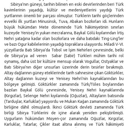
Sibirya’nın güneyi, tarihin bilinen en eski devirlerinden beri Türk
kavimlerinin yaşadığı, kültür ve medeniyetlerini yaydığı Türk
yurtlarının önemli bir parçası olmuştur. Türklerin tarihi göçlerinden
evvelki ilk yurtları Minusinsk, Tuva, Abakan bozkırları idi. Hunların
büyük hükümdarı Mete döneminde Türk hâkimiyetinin sınırları
kuzeyde Yenisey’in yukarı mecralarına, Baykal Gölü kıyılarından İrtiş
Nehri yatağına kadar olan bozkırlara ve daha batıdaki Ting-Ling’ler
ve bazı Ogur kabilelerinin yaşadığı topraklara ulaşıyordu. Miladi V-VI.
yüzyıllarda Batı Sibirya’da Tobol ve İşim Nehirleri çevresinde, belki
de Sibirya’ya ad veren Sabar (Sabir) Türkleri mühim tarihi rol
oynamış, daha üst bir kültüre mensup olarak Vogullar, Ostyaklar ve
Batı Sibirya’nın diğer unsurları üzerinde derin tesirler bırakmıştı.
Altay dağlarının güney eteklerinde tarih sahnesine çıkan Göktürkler,
Altay dağlarının kuzeyi ve Yenisey Nehri’nin kaynaklarından bu
bölgeye gelmişti. Göktürkler zamanında Türk/Töles boylarından
bazıları Baykal Gölü çevresinde, Yenisey Nehri kaynaklarında
(Kırgızlar), Selenge Nehri kıyılarında (Oğuzlar), Altayların batısında
(Tarduşlar, Karluklar) yaşıyordu ve Mukan Kağan zamanında Göktürk
birliğine dâhil olmuşlardı. İkinci Göktürk devleti zamanında Türk
birliği Sibirya Türklerini de içine alarak yeniden pekiştirilmişti.
Uygurların hükümdarı Moyen-çor zamanında Oğuzlar, Kırgızlar,
Karluklar, Tatarlar, Çikler itaat altına alınmış ve Türk hâkimiyeti