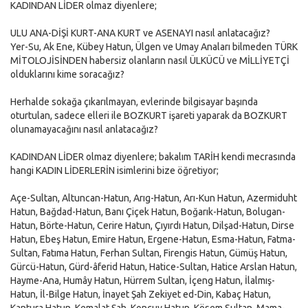
KADINDAN LİDER olmaz diyenlere;
ULU ANA-DİŞİ KURT-ANA KURT ve ASENAYI nasıl anlatacağız?
Yer-Su, Ak Ene, Kübey Hatun, Ülgen ve Umay Anaları bilmeden TÜRK
MİTOLOJİSİNDEN habersiz olanların nasıl ÜLKÜCÜ ve MİLLİYETÇİ
olduklarını kime soracağız?
Herhalde sokağa çıkarılmayan, evlerinde bilgisayar başında
oturtulan, sadece elleri ile BOZKURT işareti yaparak da BOZKURT
olunamayacağını nasıl anlatacağız?
KADINDAN LİDER olmaz diyenlere; bakalım TARİH kendi mecrasında
hangi KADIN LİDERLERİN isimlerini bize öğretiyor;
Açe-Sultan, Altuncan-Hatun, Arıg-Hatun, Arı-Kun Hatun, Azermiduht
Hatun, Bağdad-Hatun, Banı Çiçek Hatun, Boğarık-Hatun, Bolugan-
Hatun, Börte-Hatun, Cerire Hatun, Çıyırdı Hatun, Dilşad-Hatun, Dirse
Hatun, Ebeş Hatun, Emire Hatun, Ergene-Hatun, Esma-Hatun, Fatma-
Sultan, Fatıma Hatun, Ferhan Sultan, Firengis Hatun, Gümüş Hatun,
Gürcü-Hatun, Gürd-âferid Hatun, Hatice-Sultan, Hatice Arslan Hatun,
Hayme-Ana, Humây Hatun, Hürrem Sultan, İçeng Hatun, İlalmış-
Hatun, İl-Bilge Hatun, İnayet Şah Zekiyet ed-Din, Kabaç Hatun,