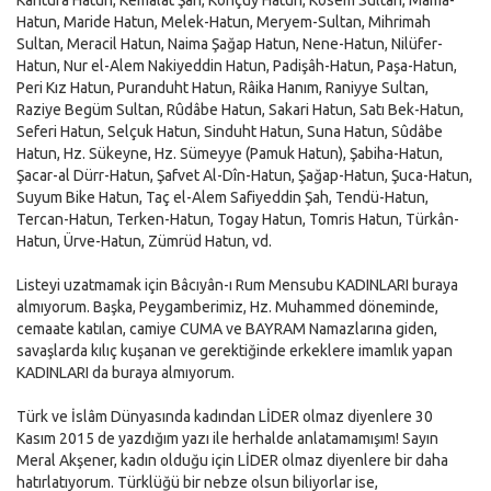
Kantura Hatun, Kemalat Şah, Konçuy Hatun, Kösem Sultan, Mama-
Hatun, Maride Hatun, Melek-Hatun, Meryem-Sultan, Mihrimah
Sultan, Meracil Hatun, Naima Şağap Hatun, Nene-Hatun, Nilüfer-
Hatun, Nur el-Alem Nakiyeddin Hatun, Padişâh-Hatun, Paşa-Hatun,
Peri Kız Hatun, Puranduht Hatun, Râika Hanım, Raniyye Sultan,
Raziye Begüm Sultan, Rûdâbe Hatun, Sakari Hatun, Satı Bek-Hatun,
Seferi Hatun, Selçuk Hatun, Sinduht Hatun, Suna Hatun, Sûdâbe
Hatun, Hz. Sükeyne, Hz. Sümeyye (Pamuk Hatun), Şabiha-Hatun,
Şacar-al Dürr-Hatun, Şafvet Al-Dîn-Hatun, Şağap-Hatun, Şuca-Hatun,
Suyum Bike Hatun, Taç el-Alem Safiyeddin Şah, Tendü-Hatun,
Tercan-Hatun, Terken-Hatun, Togay Hatun, Tomris Hatun, Türkân-
Hatun, Ürve-Hatun, Zümrüd Hatun, vd.
Listeyi uzatmamak için Bâcıyân-ı Rum Mensubu KADINLARI buraya
almıyorum. Başka, Peygamberimiz, Hz. Muhammed döneminde,
cemaate katılan, camiye CUMA ve BAYRAM Namazlarına giden,
savaşlarda kılıç kuşanan ve gerektiğinde erkeklere imamlık yapan
KADINLARI da buraya almıyorum.
Türk ve İslâm Dünyasında kadından LİDER olmaz diyenlere 30
Kasım 2015 de yazdığım yazı ile herhalde anlatamamışım! Sayın
Meral Akşener, kadın olduğu için LİDER olmaz diyenlere bir daha
hatırlatıyorum. Türklüğü bir nebze olsun biliyorlar ise,