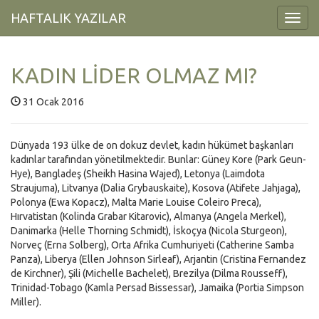
HAFTALIK YAZILAR
Toggl
Navig
KADIN LİDER OLMAZ MI?
31 Ocak 2016
Dünyada 193 ülke de on dokuz devlet, kadın hükümet başkanları
kadınlar tarafından yönetilmektedir. Bunlar: Güney Kore (Park Geun-
Hye), Bangladeş (Sheikh Hasina Wajed), Letonya (Laimdota
Straujuma), Litvanya (Dalia Grybauskaite), Kosova (Atifete Jahjaga),
Polonya (Ewa Kopacz), Malta Marie Louise Coleiro Preca),
Hırvatistan (Kolinda Grabar Kitarovic), Almanya (Angela Merkel),
Danimarka (Helle Thorning Schmidt), İskoçya (Nicola Sturgeon),
Norveç (Erna Solberg), Orta Afrika Cumhuriyeti (Catherine Samba
Panza), Liberya (Ellen Johnson Sirleaf), Arjantin (Cristina Fernandez
de Kirchner), Şili (Michelle Bachelet), Brezilya (Dilma Rousseff),
Trinidad-Tobago (Kamla Persad Bissessar), Jamaika (Portia Simpson
Miller).