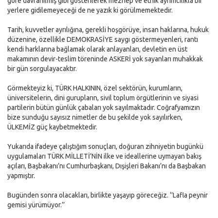
göre davranılmış gibi gösterilerek mezhep ve etnik ayrımcılıkla bir
yerlere gidilemeyeceği de ne yazık ki görülmemektedir.
Tarih, kuvvetler ayrılığına, gerekli hoşgörüye, insan haklarına, hukuk
düzenine, özellikle DEMOKRASİYE saygı göstermeyenleri, rantı
kendi harklarına bağlamak olarak anlayanları, devletin en üst
makamının devir-teslim töreninde ASKERİ yok sayanları muhakkak
bir gün sorgulayacaktır.
Görmekteyiz ki, TÜRK HALKININ, özel sektörün, kurumların,
üniversitelerin, dini gurupların, sivil toplum örgütlerinin ve siyasi
partilerin bütün günlük çabaları yok sayılmaktadır. Coğrafyamızın
bize sunduğu sayısız nimetler de bu şekilde yok sayılırken,
ÜLKEMİZ güç kaybetmektedir.
Yukarıda ifadeye çalıştığım sonuçları, doğuran zihniyetin bugünkü
uygulamaları TÜRK MİLLETİ’NİN ilke ve ideallerine uymayan bakış
açıları, Başbakanı’nı Cumhurbaşkanı, Dışişleri Bakanı’nı da Başbakan
yapmıştır.
Bugünden sonra olacakları, birlikte yaşayıp göreceğiz. ‘’Lafla peynir
gemisi yürümüyor.’’