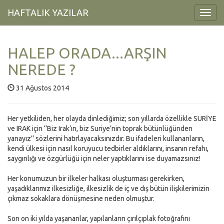
HAFTALIK YAZILAR
Toggl
Navig
HALEP ORADA...ARŞIN
NEREDE ?
31 Ağustos 2014
Her yetkiliden, her olayda dinlediğimiz; son yıllarda özellikle SURİYE
ve IRAK için ‘’Biz Irak’ın, biz Suriye’nin toprak bütünlüğünden
yanayız’’ sözlerini hatırlayacaksınızdır. Bu ifadeleri kullananların,
kendi ülkesi için nasıl koruyucu tedbirler aldıklarını, insanın refahı,
saygınlığı ve özgürlüğü için neler yaptıklarını ise duyamazsınız!
Her konumuzun bir ilkeler halkası oluşturması gerekirken,
yaşadıklarımız ilkesizliğe, ilkesizlik de iç ve dış bütün ilişkilerimizin
çıkmaz sokaklara dönüşmesine neden olmuştur.
Son on iki yılda yaşananlar, yapılanların çırılçıplak fotoğrafını