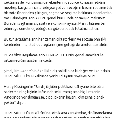
çektiğinizde; konuşması gerekenlerin özgürce konuşamadığını,
mezhep kavgalarına neredeyse yol verileceğini, basının sesinin tek
bir nota üzerinden çıktığını, seçme ve seçilme hakkının insanlardan
nasıl alındığını, son AKEPE genel kurulunda görmüş olmalısınız.
Buradan sağlanan siyasal ve ekonomik ayrıcalıkların, bilinen bir
zümreye sunulmuş olduğu da gözden uzak tutulmamalıdır.
Bu tür uygulamaların her zaman diktatörlerin ve sözüm ona aklı
kendinden-menkul ideologların işine geldiği de unutulmamalıdır.
Bu da bize uygulamaların TÜRK MİLLET’NİN genel amaçları ile
örtüşmediğini göstermektedir.
Şimdi, kim Akepe’nin özellikle dış politika da ki değer ve ilkelerinin
TÜRK MİLLETİ’NİN kalbinde yer bulduğunu söyleye bilir?
Henry Kissinger’in ‘’Bir dış ilişkiler politikası, dâhiyane bile olsa,
sadece birkaç kişinin kafasında şekillenmiş ama hiç kimsenin
yüreğinde yer almamışsa, o politikanın başarılı olmasına olanak
yoktur’’ diyor.
TÜRK MİLLETİ’NİN kültürüne, etnik ana karakterine, dinî inançlarına