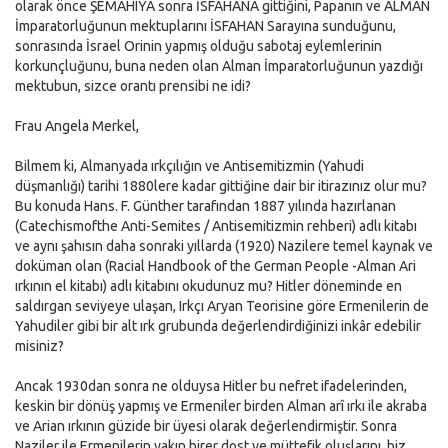
olarak önce ŞEMAHIYA sonra İSFAHANA gittiğini, Papanın ve ALMAN
İmparatorluğunun mektuplarını İSFAHAN Sarayına sunduğunu,
sonrasında İsrael Orinin yapmış olduğu sabotaj eylemlerinin
korkunçluğunu, buna neden olan Alman İmparatorluğunun yazdığı
mektubun, sizce orantı prensibi ne idi?
Frau Angela Merkel,
Bilmem ki, Almanyada ırkçılığın ve Antisemitizmin (Yahudi
düşmanlığı) tarihi 1880lere kadar gittiğine dair bir itirazınız olur mu?
Bu konuda Hans. F. Günther tarafından 1887 yılında hazırlanan
(Catechismofthe Anti-Semites / Antisemitizmin rehberi) adlı kitabı
ve aynı şahısın daha sonraki yıllarda (1920) Nazilere temel kaynak ve
doküman olan (Racial Handbook of the German People -Alman Ari
ırkının el kitabı) adlı kitabını okudunuz mu? Hitler döneminde en
saldırgan seviyeye ulaşan, Irkçı Aryan Teorisine göre Ermenilerin de
Yahudiler gibi bir alt ırk grubunda değerlendirdiğinizi inkâr edebilir
misiniz?
Ancak 1930dan sonra ne olduysa Hitler bu nefret ifadelerinden,
keskin bir dönüş yapmış ve Ermeniler birden Alman arî ırkı ile akraba
ve Arian ırkının güzide bir üyesi olarak değerlendirmiştir. Sonra
Naziler ile Ermenilerin yakın birer dost ve müttefik oluşlarını, biz