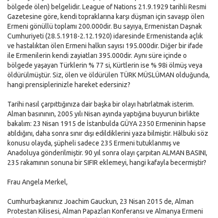
bölgede ölen) belgelidir. League of Nations 21.9.1929 tarihli Resmi
Gazetesine göre, kendi topraklarına karşı düşman için savaşıp ölen
Ermeni gönüllü toplamı 200.000dir. Bu sayıya, Ermenistan Daşnak
Cumhuriyeti (28.5.1918-2.12.1920) idaresinde Ermenistanda açlık
ve hastalıktan ölen Ermeni halkın sayısı 195.000dir. Diğer bir ifade
ile Ermenilerin kendi zayiatları 395.000dir. Aynı süre içinde o
bölgede yaşayan Türklerin % 77 si, Kürtlerin ise % 98i ölmüş veya
öldürülmüştür. Siz, ölen ve öldürülen TÜRK MÜSLÜMAN olduğunda,
hangi prensiplerinizle hareket edersiniz?
Tarihi nasıl çarpıttığınıza dair başka bir olayı hatırlatmak isterim.
Alman basınının, 2005 yılı Nisan ayında yaptığına buyurun birlikte
bakalım: 23 Nisan 1915 de İstanbulda GÜYA 2350 Ermeninin hapse
atıldığını, daha sonra sınır dışı edildiklerini yaza bilmiştir. Hâlbuki söz
konusu olayda, şüpheli sadece 235 Ermeni tutuklanmış ve
Anadoluya gönderilmiştir. 90 yıl sonra olayı çarpıtan ALMAN BASINI,
235 rakamının sonuna bir SIFIR eklemeyi, hangi kafayla becermiştir?
Frau Angela Merkel,
Cumhurbaşkanınız Joachim Gauckun, 23 Nisan 2015 de, Alman
Protestan Kilisesi, Alman Papazları Konferansı ve Almanya Ermeni