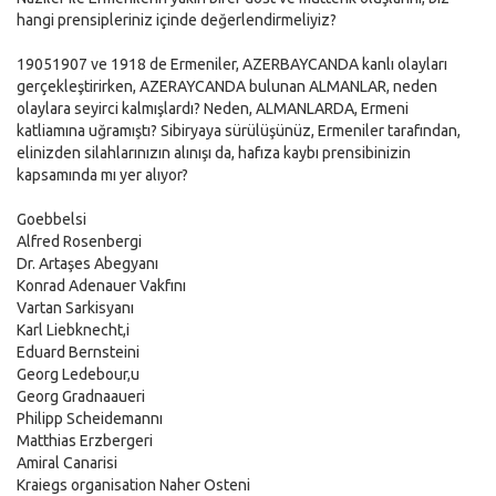
hangi prensipleriniz içinde değerlendirmeliyiz?
19051907 ve 1918 de Ermeniler, AZERBAYCANDA kanlı olayları
gerçekleştirirken, AZERAYCANDA bulunan ALMANLAR, neden
olaylara seyirci kalmışlardı? Neden, ALMANLARDA, Ermeni
katliamına uğramıştı? Sibiryaya sürülüşünüz, Ermeniler tarafından,
elinizden silahlarınızın alınışı da, hafıza kaybı prensibinizin
kapsamında mı yer alıyor?
Goebbelsi
Alfred Rosenbergi
Dr. Artaşes Abegyanı
Konrad Adenauer Vakfını
Vartan Sarkisyanı
Karl Liebknecht,i
Eduard Bernsteini
Georg Ledebour,u
Georg Gradnaaueri
Philipp Scheidemannı
Matthias Erzbergeri
Amiral Canarisi
Kraiegs organisation Naher Osteni