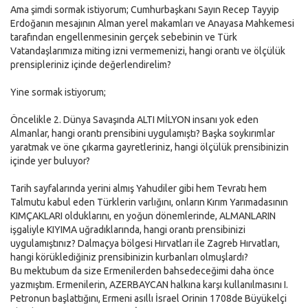
Ama şimdi sormak istiyorum; Cumhurbaşkanı Sayın Recep Tayyip
Erdoğanın mesajının Alman yerel makamları ve Anayasa Mahkemesi
tarafından engellenmesinin gerçek sebebinin ve Türk
Vatandaşlarımıza miting izni vermemenizi, hangi orantı ve ölçülük
prensipleriniz içinde değerlendirelim?
Yine sormak istiyorum;
Öncelikle 2. Dünya Savaşında ALTI MİLYON insanı yok eden
Almanlar, hangi orantı prensibini uygulamıştı? Başka soykırımlar
yaratmak ve öne çıkarma gayretleriniz, hangi ölçülük prensibinizin
içinde yer buluyor?
Tarih sayfalarında yerini almış Yahudiler gibi hem Tevratı hem
Talmutu kabul eden Türklerin varlığını, onların Kırım Yarımadasının
KIMÇAKLARI olduklarını, en yoğun dönemlerinde, ALMANLARIN
işgaliyle KIYIMA uğradıklarında, hangi orantı prensibinizi
uygulamıştınız? Dalmaçya bölgesi Hırvatları ile Zagreb Hırvatları,
hangi körüklediğiniz prensibinizin kurbanları olmuşlardı?
Bu mektubum da size Ermenilerden bahsedeceğimi daha önce
yazmıştım. Ermenilerin, AZERBAYCAN halkına karşı kullanılmasını I.
Petronun başlattığını, Ermeni asıllı İsrael Orinin 1708de Büyükelçi