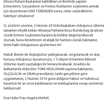
Kilisesi Ruhani Başkanının katıldıkları ve Berlinde yapılan
Ermenilerin, Süryanilerin ve Pontus Rumlarının soykırımını anmak
için düzenlenen DİNİ TÖRENDEN sonra, neler söylediklerini
hatırlıyor olmalısınız!
O, sözlerin üzerine, 2 Haziran 2016da Başbakanı olduğunuz ülkeniz
tamamen ırkçılık kokan Almanya Parlamentosu Bundestag da alınan
sözde Ermeni Soykırımını kararını da birlikte değerlendirecek
olursak, buna devletinizin stratejik bir hamlesi olarak bakmamız,
bizim haklı olduğumuzu göstermez mi?
Hukuk âlemin de düştüğünüz yadırganacak, sorgulanacak ve alay
konusu olduğunuz durumunuzu, 1.5 milyon Ermeninin kitlesel
öldürme niyeti saçmalığını bir kenara bırakarak; Anadolu ile
Balkanlarda öldürülen TÜRK MÜSLÜMAN sayısına bakmanızı,
ÖLÇÜLÜLÜK ve ORAN prensibinizi, tarihi gerçeklere göre
uygulamanızı, 2 Haziran 2016 günü aldığınız haksız ve hukuksuz
kararınızı bir an önce kaldırmanızı ve mektuplarıma cevap vermenizi
bekliyorum!
Esen kalın Frau Angela Merkel,