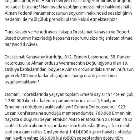
suçlamalarını, Prof. Heath Lowrynin nasıl değerlendirmiş olduğunu,
ne kadar bilirsiniz? Namibyada yaptığınız mezalimler hakkında hâla
Alman Federal Parlamentosunun soykırımı hakkındaki sessizliğinin
nedenini de mi ölçülük prensibi olarak kabul etmektesiniz?
Türk Kasabı ve Yahudi avcısı lakaplı Drastamat Kanayan ve Robert
Steed Dunnın hazırladığı kapsamlı raporunu size hiç anlatan olmadı
mı? (World Alive).
Drastamat Kanayanın kurduğu, 812. Ermeni Lejyonunu, 58. Panzer
Kolordusu ile Alman ordusu Wehrmachtın Doğu lejyonu olan 19.
Orduya katılışlarından, böylece Alman ordusundaki Ermeni nüfusun
giderek 100 bine kadar ulaştığında, hangi orantı prensibiniz
uygulanmaktaydı?
Osmanlı Topraklarında yaşayan toplam Ermeni sayısı 1914te en çok
1.280.000 iken bir kalemle parlamentonuz nasıl 1,5 milyon
Ermeninin öldüğünü açıklayabiliyor? Ermeni Delegasyonu 1923
Lozan Konferansına sunduğu memorandumda, 760.000 Ermeninin
hayatta olduğunu beyan etmiştir. ABD Senatosunun 22 Nisan 1922
tarihli ittifakla alınan kararında ise tüm Kafkaslar (Rusya, İran dahil
toplam azami nüfus 2 milyondan) 1.414.000 kişinin hayatta olduğu
yani kaybın yalnız 586.000 kişi (bütün sebeplerden dolayı tüm