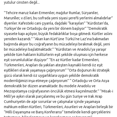
yutulur cinsten değil...
‘’Tehcire maruz kalan Ermeniler, mağdur Rumlar, Süryaniler,
Marunîler, v.d.leri, bu sofrada yeni siyasi şerefli yerlerini almalıdırlar’’
diyenler. Kafesteki cani çıyanla, dağdaki ‘’karayılan’’ ‘’Kürdistan’da,
Türkiye’de ve Ortadoğu da yeni bir dönem başlıyor’’ ‘’Demokratik
siyasete kapı açılıyor, büyük fedakârlıklar boşa gitmedi. Kürtler aslını
yeniden kazandı.’’ ‘’Akan kan Kürt’üne Türkü’ne Laz’ına bakmadan
bağrında akıyor bu coğrafyanın bu mücadeleyi bırakmak değil, yeni
bir mücadeleyi başlatmaktadır.’’ ‘’Kürdistan ve Anadolu’ya yaraşır
şekilde tüm hakların kültürlerin eşit şekilde oluşması için herkese
eşit sorumluluklar düşüyor’’ ‘’En az Kürtler kadar Ermenileri,
Türkmenleri, Arapları da yakılan ateşten kaynaklı kendi öz eşit
eşitlikleri olarak yaşamaya çağırıyorum’’ ‘’Orta doğunun iki stratejik
gücü olarak kendi öz uygarlıklara uygun şekilde demokratik
modernliğimizi inşa etmeye çağırıyorum’’ ‘’ Ortadoğu ve Orta Asya
demokratik bir düzen aramaktadır. Bu modele Anadolu ve
Mezopotamya coğrafyasının öncülük etmesi kaçınılmazdır.’’ ‘’Misak-i
Milli’ye aykırı olarak parçalanmış ve bu gün Suriye ve Irak Arap
Cumhuriyetin de ağır sorunlar ve çatışmalar içinde yaşamaya
mahkum edilen Kürtleri, Türkmenleri, Asurileri ve Arapları birleşik bir
‘’Milli Dayanışma ve Barış Konferansı’’ temelinde kendi gerçeklerini