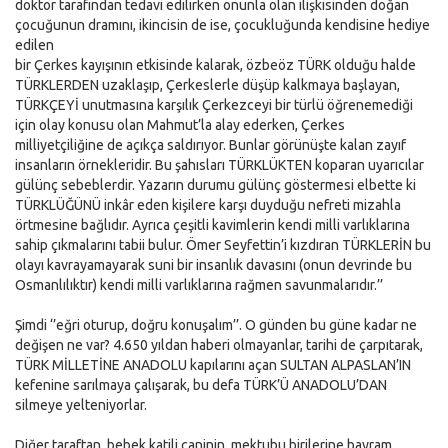
doktor tarafından tedavi edilirken onunla olan ilişkisinden doğan
çocuğunun dramını, ikincisin de ise, çocukluğunda kendisine hediye
edilen
bir Çerkes kayışının etkisinde kalarak, özbeöz TÜRK olduğu halde
TÜRKLERDEN uzaklaşıp, Çerkeslerle düşüp kalkmaya başlayan,
TÜRKÇEYİ unutmasına karşılık Çerkezceyi bir türlü öğrenemediği
için olay konusu olan Mahmut’la alay ederken, Çerkes
milliyetçiliğine de açıkça saldırıyor. Bunlar görünüşte kalan zayıf
insanların örnekleridir. Bu şahısları TÜRKLÜKTEN koparan uyarıcılar
gülünç sebeblerdir. Yazarın durumu gülünç göstermesi elbette ki
TÜRKLÜĞÜNÜ inkâr eden kişilere karşı duyduğu nefreti mizahla
örtmesine bağlıdır. Ayrıca çeşitli kavimlerin kendi milli varlıklarına
sahip çıkmalarını tabii bulur. Ömer Seyfettin’i kızdıran TÜRKLERİN bu
olayı kavrayamayarak suni bir insanlık davasını (onun devrinde bu
Osmanlılıktır) kendi milli varlıklarına rağmen savunmalarıdır.’’
Şimdi ‘’eğri oturup, doğru konuşalım’’. O günden bu güne kadar ne
değişen ne var? 4.650 yıldan haberi olmayanlar, tarihi de çarpıtarak,
TÜRK MİLLETİNE ANADOLU kapılarını açan SULTAN ALPASLAN’IN
kefenine sarılmaya çalışarak, bu defa TÜRK’Ü ANADOLU’DAN
silmeye yelteniyorlar.
Diğer taraftan, bebek katili caninin, mektubu birilerine bayram