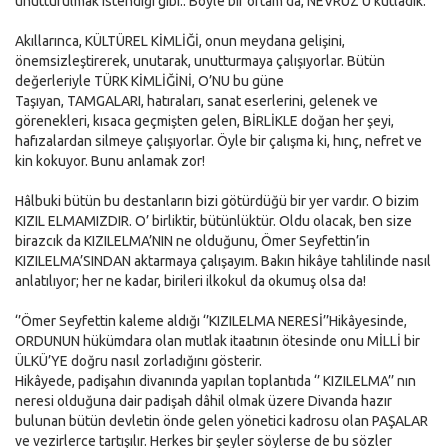
unutturulmak istendiği gibi.. Böyle bir ortam da, NEVRUZ’U kutladık.
Akıllarınca, KÜLTÜREL KİMLİĞİ, onun meydana gelişini,
önemsizleştirerek, unutarak, unutturmaya çalışıyorlar. Bütün
değerleriyle TÜRK KİMLİĞİNİ, O’NU bu güne
Taşıyan, TAMGALARI, hatıraları, sanat eserlerini, gelenek ve
görenekleri, kısaca geçmişten gelen, BİRLİKLE doğan her şeyi,
hafızalardan silmeye çalışıyorlar. Öyle bir çalışma ki, hınç, nefret ve
kin kokuyor. Bunu anlamak zor!
Hâlbuki bütün bu destanların bizi götürdüğü bir yer vardır. O bizim
KIZIL ELMAMIZDIR. O’ birliktir, bütünlüktür. Oldu olacak, ben size
birazcık da KIZILELMA’NIN ne olduğunu, Ömer Seyfettin’in
KIZILELMA’SINDAN aktarmaya çalışayım. Bakın hikâye tahlilinde nasıl
anlatılıyor; her ne kadar, birileri ilkokul da okumuş olsa da!
‘’Ömer Seyfettin kaleme aldığı ‘’KIZILELMA NERESİ’’Hikâyesinde,
ORDUNUN hükümdara olan mutlak itaatının ötesinde onu MİLLİ bir
ÜLKÜ’YE doğru nasıl zorladığını gösterir.
Hikâyede, padişahın divanında yapılan toplantıda ‘’ KIZILELMA’’ nın
neresi olduğuna dair padişah dâhil olmak üzere Divanda hazır
bulunan bütün devletin önde gelen yönetici kadrosu olan PAŞALAR
ve vezirlerce tartışılır. Herkes bir şeyler söylerse de bu sözler