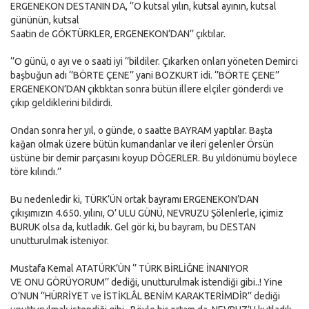
ERGENEKON DESTANIN DA, ‘’O kutsal yılın, kutsal ayının, kutsal
gününün, kutsal
Saatin de GÖKTÜRKLER, ERGENEKON’DAN’’ çıktılar.
‘’O günü, o ayı ve o saati iyi ‘’bildiler. Çıkarken onları yöneten Demirci
başbuğun adı ‘’BÖRTE ÇENE’’ yani BOZKURT idi. ‘’BÖRTE ÇENE’’
ERGENEKON’DAN çıktıktan sonra bütün illere elçiler gönderdi ve
çıkıp geldiklerini bildirdi.
Ondan sonra her yıl, o günde, o saatte BAYRAM yaptılar. Başta
kağan olmak üzere bütün kumandanlar ve ileri gelenler Örsün
üstüne bir demir parçasını koyup DÖGERLER. Bu yıldönümü böylece
töre kılındı.’’
Bu nedenledir ki, TÜRK’ÜN ortak bayramı ERGENEKON’DAN
çıkışımızın 4.650. yılını, O’ ULU GÜNÜ, NEVRUZU Şölenlerle, içimiz
BURUK olsa da, kutladık. Gel gör ki, bu bayram, bu DESTAN
unutturulmak isteniyor.
Mustafa Kemal ATATÜRK’ÜN ‘’ TÜRK BİRLİĞNE İNANIYOR
VE ONU GÖRÜYORUM’’ dediği, unutturulmak istendiği gibi..! Yine
O’NUN ‘’HÜRRİYET ve İSTİKLÂL BENİM KARAKTERİMDİR’’ dediği