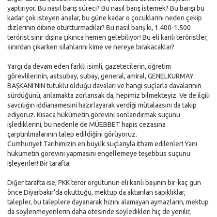
yaptırıyor. Bu nasıl barış süreci? Bu nasıl barış istemek? Bu barışı bu
kadar çok isteyen analar, bu güne kadar o çocuklarını neden çekip
dizlerinin dibine oturtturmadılar? Bu nasıl barış ki, 1.400-1.500
terörist sınır dışına çıkınca hemen gelebiliyor! Bu eli kanlı teröristler,
sınırdan çıkarken silahlarını kime ve nereye bırakacaklar?
Yargı da devam eden farklı isimli, gazetecilerin, öğretim
görevlilerinin, astsubay, subay, general, amiral, GENELKURMAY
BAŞKANI’NIN tutuklu olduğu davaları ve hangi suçlarla davalarının
sürdüğünü, anlamakta zorlansak da, hepimiz bilmekteyiz. Ve de ilgili
savcılığın iddianamesini hazırlayarak verdiği mütalaasını da takip
ediyoruz. Kısaca hükümetin görevini sonlandırmak suçunu
işlediklerini, bu nedenle de MÜEBBET hapis cezasına
çarptırılmalarının talep edildiğini görüyoruz.
Cumhuriyet Tarihimizin en büyük suçlarıyla itham edilenler! Yani
hükümetin görevini yapmasını engellemeye teşebbüs suçunu
işleyenler! Bir tarafta.
Diğer tarafta ise, PKK terör örgütünün eli kanlı başının bir-kaç gün
önce Diyarbakır’da okuttuğu, mektup da aktarılan sapıklıklar,
talepler, bu taleplere dayanarak hızını alamayan aymazların, mektup
da söylenmeyenlerin daha ötesinde söyledikleri hiç de yenilir,