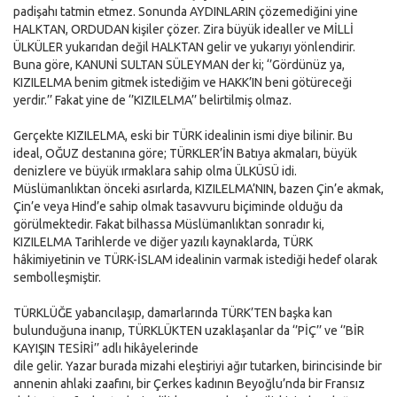
padişahı tatmin etmez. Sonunda AYDINLARIN çözemediğini yine
HALKTAN, ORDUDAN kişiler çözer. Zira büyük idealler ve MİLLİ
ÜLKÜLER yukarıdan değil HALKTAN gelir ve yukarıyı yönlendirir.
Buna göre, KANUNİ SULTAN SÜLEYMAN der ki; ‘’Gördünüz ya,
KIZILELMA benim gitmek istediğim ve HAKK’IN beni götüreceği
yerdir.’’ Fakat yine de ‘’KIZILELMA’’ belirtilmiş olmaz.
Gerçekte KIZILELMA, eski bir TÜRK idealinin ismi diye bilinir. Bu
ideal, OĞUZ destanına göre; TÜRKLER’İN Batıya akmaları, büyük
denizlere ve büyük ırmaklara sahip olma ÜLKÜSÜ idi.
Müslümanlıktan önceki asırlarda, KIZILELMA’NIN, bazen Çin’e akmak,
Çin’e veya Hind’e sahip olmak tasavvuru biçiminde olduğu da
görülmektedir. Fakat bilhassa Müslümanlıktan sonradır ki,
KIZILELMA Tarihlerde ve diğer yazılı kaynaklarda, TÜRK
hâkimiyetinin ve TÜRK-İSLAM idealinin varmak istediği hedef olarak
sembolleşmiştir.
TÜRKLÜĞE yabancılaşıp, damarlarında TÜRK’TEN başka kan
bulunduğuna inanıp, TÜRKLÜKTEN uzaklaşanlar da ‘’PİÇ’’ ve ‘’BİR
KAYIŞIN TESİRİ’’ adlı hikâyelerinde
dile gelir. Yazar burada mizahi eleştiriyi ağır tutarken, birincisinde bir
annenin ahlaki zaafını, bir Çerkes kadının Beyoğlu’nda bir Fransız