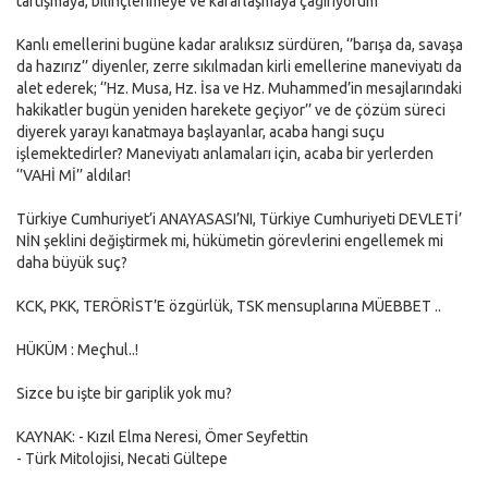
tartışmaya, bilinçlenmeye ve kararlaşmaya çağırıyorum’’
Kanlı emellerini bugüne kadar aralıksız sürdüren, ‘’barışa da, savaşa
da hazırız’’ diyenler, zerre sıkılmadan kirli emellerine maneviyatı da
alet ederek; ‘’Hz. Musa, Hz. İsa ve Hz. Muhammed’in mesajlarındaki
hakikatler bugün yeniden harekete geçiyor’’ ve de çözüm süreci
diyerek yarayı kanatmaya başlayanlar, acaba hangi suçu
işlemektedirler? Maneviyatı anlamaları için, acaba bir yerlerden
‘’VAHİ Mİ’’ aldılar!
Türkiye Cumhuriyet’i ANAYASASI’NI, Türkiye Cumhuriyeti DEVLETİ’
NİN şeklini değiştirmek mi, hükümetin görevlerini engellemek mi
daha büyük suç?
KCK, PKK, TERÖRİST’E özgürlük, TSK mensuplarına MÜEBBET ..
HÜKÜM : Meçhul..!
Sizce bu işte bir gariplik yok mu?
KAYNAK: - Kızıl Elma Neresi, Ömer Seyfettin
- Türk Mitolojisi, Necati Gültepe