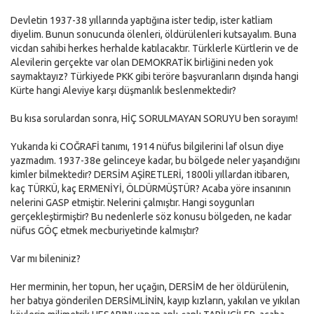
Devletin 1937-38 yıllarında yaptığına ister tedip, ister katliam
diyelim. Bunun sonucunda ölenleri, öldürülenleri kutsayalım. Buna
vicdan sahibi herkes herhalde katılacaktır. Türklerle Kürtlerin ve de
Alevilerin gerçekte var olan DEMOKRATİK birliğini neden yok
saymaktayız? Türkiyede PKK gibi teröre başvuranların dışında hangi
Kürte hangi Aleviye karşı düşmanlık beslenmektedir?
Bu kısa sorulardan sonra, HİÇ SORULMAYAN SORUYU ben sorayım!
Yukarıda ki COĞRAFİ tanımı, 1914 nüfus bilgilerini laf olsun diye
yazmadım. 1937-38e gelinceye kadar, bu bölgede neler yaşandığını
kimler bilmektedir? DERSİM AŞİRETLERİ, 1800li yıllardan itibaren,
kaç TÜRKÜ, kaç ERMENİYİ, ÖLDÜRMÜŞTÜR? Acaba yöre insanının
nelerini GASP etmiştir. Nelerini çalmıştır. Hangi soygunları
gerçekleştirmiştir? Bu nedenlerle söz konusu bölgeden, ne kadar
nüfus GÖÇ etmek mecburiyetinde kalmıştır?
Var mı bileniniz?
Her merminin, her topun, her uçağın, DERSİM de her öldürülenin,
her batıya gönderilen DERSİMLİNİN, kayıp kızların, yakılan ve yıkılan