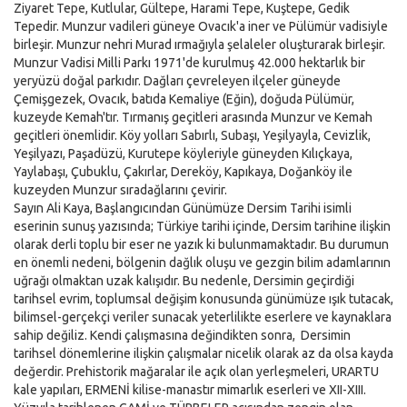
Ziyaret Tepe, Kutlular, Gültepe, Harami Tepe, Kuştepe, Gedik
Tepedir. Munzur vadileri güneye Ovacık'a iner ve Pülümür vadisiyle
birleşir. Munzur nehri Murad ırmağıyla şelaleler oluşturarak birleşir.
Munzur Vadisi Milli Parkı 1971'de kurulmuş 42.000 hektarlık bir
yeryüzü doğal parkıdır. Dağları çevreleyen ilçeler güneyde
Çemişgezek, Ovacık, batıda Kemaliye (Eğin), doğuda Pülümür,
kuzeyde Kemah'tır. Tırmanış geçitleri arasında Munzur ve Kemah
geçitleri önemlidir. Köy yolları Sabırlı, Subaşı, Yeşilyayla, Cevizlik,
Yeşilyazı, Paşadüzü, Kurutepe köyleriyle güneyden Kılıçkaya,
Yaylabaşı, Çubuklu, Çakırlar, Dereköy, Kapıkaya, Doğanköy ile
kuzeyden Munzur sıradağlarını çevirir.
Sayın Ali Kaya, Başlangıcından Günümüze Dersim Tarihi isimli
eserinin sunuş yazısında; Türkiye tarihi içinde, Dersim tarihine ilişkin
olarak derli toplu bir eser ne yazık ki bulunmamaktadır. Bu durumun
en önemli nedeni, bölgenin dağlık oluşu ve gezgin bilim adamlarının
uğrağı olmaktan uzak kalışıdır. Bu nedenle, Dersimin geçirdiği
tarihsel evrim, toplumsal değişim konusunda günümüze ışık tutacak,
bilimsel-gerçekçi veriler sunacak yeterlilikte eserlere ve kaynaklara
sahip değiliz. Kendi çalışmasına değindikten sonra,  Dersimin
tarihsel dönemlerine ilişkin çalışmalar nicelik olarak az da olsa kayda
değerdir. Prehistorik mağaralar ile açık olan yerleşmeleri, URARTU
kale yapıları, ERMENİ kilise-manastır mimarlık eserleri ve XII-XIII.