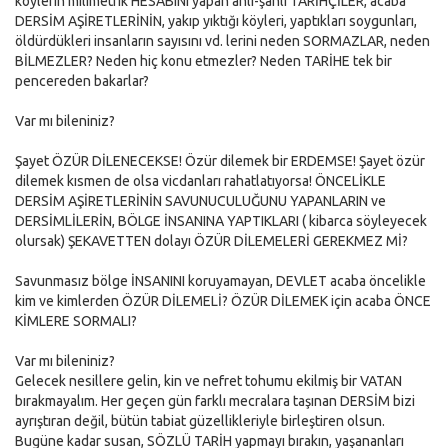
köylerin milimetrik HESABINI yapan anlı-şanlı TARİHÇİLER, acaba
DERSİM AŞİRETLERİNİN, yakıp yıktığı köyleri, yaptıkları soygunları,
öldürdükleri insanların sayısını vd. lerini neden SORMAZLAR, neden
BİLMEZLER? Neden hiç konu etmezler? Neden TARİHE tek bir
pencereden bakarlar?
Var mı bileniniz?
Şayet ÖZÜR DİLENECEKSE! Özür dilemek bir ERDEMSE! Şayet özür
dilemek kısmen de olsa vicdanları rahatlatıyorsa! ÖNCELİKLE
DERSİM AŞİRETLERİNİN SAVUNUCULUĞUNU YAPANLARIN ve
DERSİMLİLERİN, BÖLGE İNSANINA YAPTIKLARI ( kibarca söyleyecek
olursak) ŞEKAVETTEN dolayı ÖZÜR DİLEMELERİ GEREKMEZ Mİ?
Savunmasız bölge İNSANINI koruyamayan, DEVLET acaba öncelikle
kim ve kimlerden ÖZÜR DİLEMELİ? ÖZÜR DİLEMEK için acaba ÖNCE
KİMLERE SORMALI?
Var mı bileniniz?
Gelecek nesillere gelin, kin ve nefret tohumu ekilmiş bir VATAN
bırakmayalım. Her geçen gün farklı mecralara taşınan DERSİM bizi
ayrıştıran değil, bütün tabiat güzellikleriyle birleştiren olsun.
Bugüne kadar susan, SÖZLÜ TARİH yapmayı bırakın, yaşananları