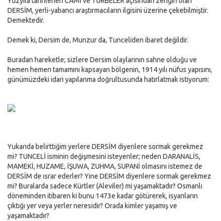
Yüzyıla tarihlenen CAMİ ve TÜRBELER açısından zengin olan
DERSİM, yerli-yabancı araştırmacıların ilgisini üzerine çekebilmiştir.
Demektedir.
Demek ki, Dersim de, Munzur da, Tunceliden ibaret değildir.
Buradan hareketle; sizlere Dersim olaylarının sahne olduğu ve
hemen hemen tamamını kapsayan bölgenin, 1914 yılı nüfus yapısını,
günümüzdeki idari yapılanma doğrultusunda hatırlatmak istiyorum:
Yukarıda belirttiğim yerlere DERSİM diyenlere sormak gerekmez
mi? TUNCELİ isminin değişmesini isteyenler; neden DARANALİS,
MAMEKİ, HUZAME, İŞUWA, ZUHMA, SUPANİ olmasını istemez de
DERSİM de ısrar ederler? Yine DERSİM diyenlere sormak gerekmez
mi? Buralarda sadece Kürtler (Aleviler) mi yaşamaktadır? Osmanlı
döneminden itibaren ki bunu 1473e kadar götürerek, isyanların
çıktığı yer veya yerler neresidir? Orada kimler yaşamış ve
yaşamaktadır?