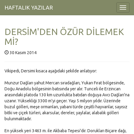
HAFTALIK YAZILAR
Toggl
Navig
DERSİM'DEN ÖZÜR DİLEMEK
Mİ?
30 Kasım 2014
Vikipedi, Dersimi kısaca aşağıdaki şekilde anlatıyor:
Munzur Dağları yahut Mercan sıradağları, Yukarı Fırat bölgesinde,
Doğu Anadolu bölgesinin batısında yer alır. Tunceli ile Erzincan
arasındaki platoda 130 km uzunlukta batıdan doğuya Avcı Dağları'na
uzanır. Yüksekliği 3300 m'yi geçer. Yaşı 5 milyon yıldır. Üzerinde
buzul gölleri, meşe ormanları, yabani türde çeşitli hayvanlar, sayısız
bitki ve çiçek türleri, akarsular, dereler, yaylalar, alabalık gölleri
bulunmaktadır.
En yüksek yeri 3463 m. ile Akbaba Tepesi'dir. Dorukları Biçare dağı,